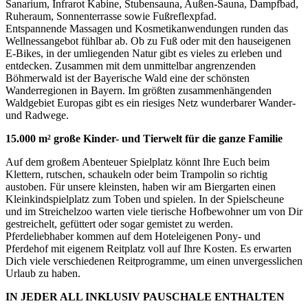
Sanarium, Infrarot Kabine, Stubensauna, Außen-Sauna, Dampfbad,
Ruheraum, Sonnenterrasse sowie Fußreflexpfad.
Entspannende Massagen und Kosmetikanwendungen runden das
Wellnessangebot fühlbar ab. Ob zu Fuß oder mit den hauseigenen
E-Bikes, in der umliegenden Natur gibt es vieles zu erleben und
entdecken. Zusammen mit dem unmittelbar angrenzenden
Böhmerwald ist der Bayerische Wald eine der schönsten
Wanderregionen in Bayern. Im größten zusammenhängenden
Waldgebiet Europas gibt es ein riesiges Netz wunderbarer Wander-
und Radwege.
15.000 m² große Kinder- und Tierwelt für die ganze Familie
Auf dem großem Abenteuer Spielplatz könnt Ihre Euch beim
Klettern, rutschen, schaukeln oder beim Trampolin so richtig
austoben. Für unsere kleinsten, haben wir am Biergarten einen
Kleinkindspielplatz zum Toben und spielen. In der Spielscheune
und im Streichelzoo warten viele tierische Hofbewohner um von Dir
gestreichelt, gefüttert oder sogar gemistet zu werden.
Pferdeliebhaber kommen auf dem Hoteleigenen Pony- und
Pferdehof mit eigenem Reitplatz voll auf Ihre Kosten. Es erwarten
Dich viele verschiedenen Reitprogramme, um einen unvergesslichen
Urlaub zu haben.
IN JEDER ALL INKLUSIV PAUSCHALE ENTHALTEN