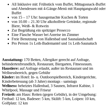
All Inklusive mit: Frühstück vom Buffet, Mittagssnack-Buffet
und Abendessen mit 4-Gänge-Menü mit Hauptgangwahl oder
Buffet
von 15 – 17 Uhr: hausgemachte Kuchen & Torten
von 10.00 – 21.30 Uhr alkoholfreie Getränke, regionale
Biere, Weiß- & Rotwein
Zur Begrüßung ein spritziger Prosecco
Eine Flasche Wasser bei Anreise im Zimmer
Freie Benutzung von Hallenbad und Saunalandschaft
Pro Person 1x Leih-Bademantel und 1x Leih-Saunatuch
Ausstattung:
170 Betten, Allergiker gerecht auf Anfrage,
behindertenfreundlich, Restaurant, Biergarten, Fitnessraum.
Haustiere:
auf Anfrage erlaubt, außer im Restaurant und im
Wellnessbereich, gegen Gebühr
Kinder:
im Hotel: In- u. Outdoorspielbereich, Kindergerichte,
Kinderbetreuung (ab 3 Jahre) montags - samstags
Wellness:
beheiztes Hallenbad, 3 Saunen, Infrarot Kabine, 1
Whirlpool, Massage und Friseur
Freizeit:
am Haus: Reiten (gegen Gebühr), in der Umgebung:
Freibad: 12 km, Badesee: 5 km, Skilift: 5 km, Loipen: 10 km,
Golfplatz: 12 km