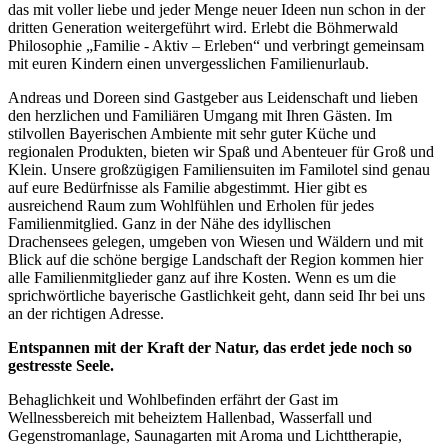
das mit voller liebe und jeder Menge neuer Ideen nun schon in der
dritten Generation weitergeführt wird. Erlebt die Böhmerwald
Philosophie „Familie - Aktiv – Erleben“ und verbringt gemeinsam
mit euren Kindern einen unvergesslichen Familienurlaub.
Andreas und Doreen sind Gastgeber aus Leidenschaft und lieben
den herzlichen und Familiären Umgang mit Ihren Gästen. Im
stilvollen Bayerischen Ambiente mit sehr guter Küche und
regionalen Produkten, bieten wir Spaß und Abenteuer für Groß und
Klein. Unsere großzügigen Familiensuiten im Familotel sind genau
auf eure Bedürfnisse als Familie abgestimmt. Hier gibt es
ausreichend Raum zum Wohlfühlen und Erholen für jedes
Familienmitglied. Ganz in der Nähe des idyllischen
Drachensees
gelegen, umgeben von Wiesen und Wäldern und mit
Blick auf die schöne bergige Landschaft der Region kommen hier
alle Familienmitglieder ganz auf ihre Kosten. Wenn es um die
sprichwörtliche bayerische Gastlichkeit geht, dann seid Ihr bei uns
an der richtigen Adresse.
Entspannen mit der Kraft der Natur, das erdet jede noch so
gestresste Seele.
Behaglichkeit und Wohlbefinden erfährt der Gast im
Wellnessbereich mit beheiztem Hallenbad, Wasserfall und
Gegenstromanlage, Saunagarten mit Aroma und Lichttherapie,