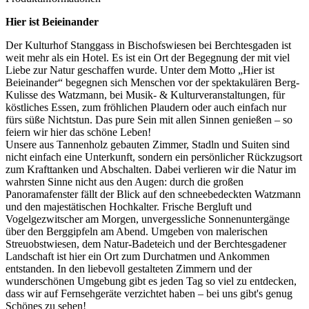
Hier ist Beieinander
Der Kulturhof Stanggass in Bischofswiesen bei Berchtesgaden ist
weit mehr als ein Hotel. Es ist ein Ort der Begegnung der mit viel
Liebe zur Natur geschaffen wurde. Unter dem Motto „Hier ist
Beieinander“ begegnen sich Menschen vor der spektakulären Berg-
Kulisse des Watzmann, bei Musik- & Kulturveranstaltungen, für
köstliches Essen, zum fröhlichen Plaudern oder auch einfach nur
fürs süße Nichtstun. Das pure Sein mit allen Sinnen genießen – so
feiern wir hier das schöne Leben!
Unsere aus Tannenholz gebauten Zimmer, Stadln und Suiten sind
nicht einfach eine Unterkunft, sondern ein persönlicher Rückzugsort
zum Krafttanken und Abschalten. Dabei verlieren wir die Natur im
wahrsten Sinne nicht aus den Augen: durch die großen
Panoramafenster fällt der Blick auf den schneebedeckten Watzmann
und den majestätischen Hochkalter. Frische Bergluft und
Vogelgezwitscher am Morgen, unvergessliche Sonnenuntergänge
über den Berggipfeln am Abend. Umgeben von malerischen
Streuobstwiesen, dem Natur-Badeteich und der Berchtesgadener
Landschaft ist hier ein Ort zum Durchatmen und Ankommen
entstanden. In den liebevoll gestalteten Zimmern und der
wunderschönen Umgebung gibt es jeden Tag so viel zu entdecken,
dass wir auf Fernsehgeräte verzichtet haben – bei uns gibt's genug
Schönes zu sehen!