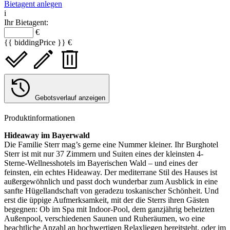
Bietagent anlegen
i
Ihr Bietagent:
€
{{ biddingPrice }} €
Gebotsverlauf anzeigen
Produktinformationen
Hideaway im Bayerwald
Die Familie Sterr mag’s gerne eine Nummer kleiner. Ihr Burghotel
Sterr ist mit nur 37 Zimmern und Suiten eines der kleinsten 4-
Sterne-Wellnesshotels im Bayerischen Wald – und eines der
feinsten, ein echtes Hideaway. Der mediterrane Stil des Hauses ist
außergewöhnlich und passt doch wunderbar zum Ausblick in eine
sanfte Hügellandschaft von geradezu toskanischer Schönheit. Und
erst die üppige Aufmerksamkeit, mit der die Sterrs ihren Gästen
begegnen: Ob im Spa mit Indoor-Pool, dem ganzjährig beheizten
Außenpool, verschiedenen Saunen und Ruheräumen, wo eine
beachtliche Anzahl an hochwertigen Relaxliegen bereitsteht, oder im