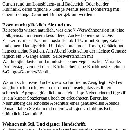
Garten rund um Lotusblüten- und Badeteich. Oder bei der
Kulinarik, deren tägliche 5-Gänge-Menüs jeden Donnerstag mit
einem 6-Gänge-Gourmet-Dinner gekrönt werden.
Essen macht glücklich. Sie und uns.
Reiseprofis wissen natürlich, was eine ¾-Verwöhnpension ist: eine
Halbpension mit einem besonderen Zuckerl oben drauf. Das
Zuckerl ist unser Nachmittagsbuffet ab 14 Uhr mit Suppe, Salaten
und einem Hauptgericht. Und dazu auch noch Torten, Gebäck und
hausgemachte Kuchen. Am Abend lockt schon der nächste Genuss:
täglich ein 5-Gänge-Menü. Selbstverständlich mit
Wahlmöglichkeiten und mindestens einer vegetarischen Variante.
Donnerstags veredelt unser Küchenchef seine Kochkunst zu einem
6-Gänge-Gourmet-Menü.
Warum sich unsere Küchencrew so für Sie ins Zeug legt? Weil es
sie glücklich macht, wenn man Ihnen ansieht, dass es Ihnen
schmeckt. Apropos glücklich, noch ein Tipp: Neben einem Digestif
ist ein kurzer Spaziergang hoch zu erleuchteten Burgruine
Neunußberg der schönste Abschluss eines genussvollen Abends.
Danach fallen Sie dann mit einem wohligen Gefühl ins Bett.
Glücklich. Garantiert!
Wohnen mit Stil. Und eigener Handschrift.
Zugegeben, wir sind gerne ein bisserl anders als die anderen. Schon