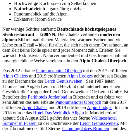
Hochwertige Kochboxen zum Selberkochen
Naturbadeteich
– ganzjährig nutzbar
Panoramablick auf die Alpen
Exklusiver Room-Service
Nur wenige Schritte entfernt:
Deutschlands höchstgelegenes
Steakrestaurant – 1200NN.
Die Chalets verbinden
modernen
alpinen Stil
mit natürlichen Materialien, warmen Farben und viel
Liebe zum Detail – ideal für alle, die sich nach einem Ort sehnen, an
dem Zeit keine Rolle spielt und jeder Moment zählt. Erleben Sie,
wie sich Exklusivität, Naturverbundenheit und Gastfreundschaft auf
unvergleichliche Weise vereinen – in den
Alpin Chalets Oberjoch
.
Das 2012 erbaute
Panoramahotel Oberjoch
mit den 2017 eröffneten
Alpin Chalets
und 2019 eröffneten
Alpin Lodges
gehört seit Beginn
zu der Dachmarke der
Lerch Genusswelten
. Seit 1987 leiten
Thomas und Angela Lerch mit Herzblut und unternehmerischem
Geschick die Gruppe der Lerch Genusswelten. Die Lerch GmbH ist
Betreiber des
Parkhotels Jordanbad
in Biberach und es folgte vor
zehn Jahren das neu erbaute
Panoramahotel Oberjoch
mit den 2017
eröffneten
Alpin Chalets
und 2019 eröffneten
Alpin Lodges
. Im Jahr
2018 wurde das
Hotel Das Weitblick Allgäu
in Marktoberdorf
gebaut. Seit August 2021 gehört das vier Sterne
Wellnesshotel
Sommer in Füssen
zu der Dachmarke der
Lerch Genusswelten
. Mit
der Übernahme des fünf Sterne
Campingplatzes Brunnen
und des