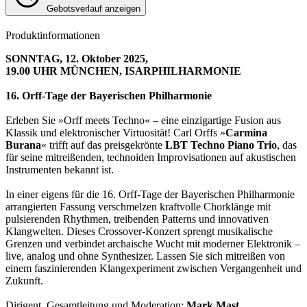
Gebotsverlauf anzeigen
Produktinformationen
SONNTAG, 12. Oktober 2025,
19.00 UHR MÜNCHEN, ISARPHILHARMONIE
16. Orff-Tage der Bayerischen Philharmonie
Erleben Sie »Orff meets Techno« – eine einzigartige Fusion aus
Klassik und elektronischer Virtuosität! Carl Orffs »
Carmina
Burana
« trifft auf das preisgekrönte
LBT Techno Piano Trio
, das
für seine mitreißenden, technoiden Improvisationen auf akustischen
Instrumenten bekannt ist.
In einer eigens für die 16. Orff-Tage der Bayerischen Philharmonie
arrangierten Fassung verschmelzen kraftvolle Chorklänge mit
pulsierenden Rhythmen, treibenden Patterns und innovativen
Klangwelten. Dieses Crossover-Konzert sprengt musikalische
Grenzen und verbindet archaische Wucht mit moderner Elektronik –
live, analog und ohne Synthesizer. Lassen Sie sich mitreißen von
einem faszinierenden Klangexperiment zwischen Vergangenheit und
Zukunft.
Dirigent, Gesamtleitung und Moderation:
Mark Mast