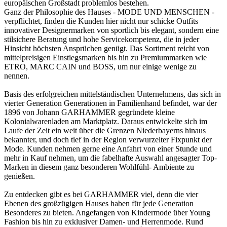
europäischen Großstadt problemlos bestehen.
Ganz der Philosophie des Hauses - MODE UND MENSCHEN -
verpflichtet, finden die Kunden hier nicht nur schicke Outfits
innovativer Designermarken von sportlich bis elegant, sondern eine
stilsichere Beratung und hohe Servicekompetenz, die in jeder
Hinsicht höchsten Ansprüchen genügt. Das Sortiment reicht von
mittelpreisigen Einstiegsmarken bis hin zu Premiummarken wie
ETRO, MARC CAIN und BOSS, um nur einige wenige zu
nennen.
Basis des erfolgreichen mittelständischen Unternehmens, das sich in
vierter Generation Generationen in Familienhand befindet, war der
1896 von Johann GARHAMMER gegründete kleine
Kolonialwarenladen am Marktplatz. Daraus entwickelte sich im
Laufe der Zeit ein weit über die Grenzen Niederbayerns hinaus
bekannter, und doch tief in der Region verwurzelter Fixpunkt der
Mode. Kunden nehmen gerne eine Anfahrt von einer Stunde und
mehr in Kauf nehmen, um die fabelhafte Auswahl angesagter Top-
Marken in diesem ganz besonderen Wohlfühl- Ambiente zu
genießen.
Zu entdecken gibt es bei GARHAMMER viel, denn die vier
Ebenen des großzügigen Hauses haben für jede Generation
Besonderes zu bieten. Angefangen von Kindermode über Young
Fashion bis hin zu exklusiver Damen- und Herrenmode. Rund