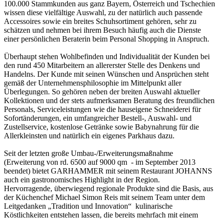
100.000 Stammkunden aus ganz Bayern, Österreich und Tschechien
wissen diese vielfältige Auswahl, zu der natürlich auch passende
Accessoires sowie ein breites Schuhsortiment gehören, sehr zu
schätzen und nehmen bei ihrem Besuch häufig auch die Dienste
einer persönlichen Beraterin beim Personal Shopping in Anspruch.
Überhaupt stehen Wohlbefinden und Individualität der Kunden bei
den rund 450 Mitarbeitern an allererster Stelle des Denkens und
Handelns. Der Kunde mit seinen Wünschen und Ansprüchen steht
gemäß der Unternehmensphilosophie im Mittelpunkt aller
Überlegungen. So gehören neben der breiten Auswahl aktueller
Kollektionen und der stets aufmerksamen Beratung des freundlichen
Personals, Serviceleistungen wie die hauseigene Schneiderei für
Sofortänderungen, ein umfangreicher Bestell-, Auswahl- und
Zustellservice, kostenlose Getränke sowie Babynahrung für die
Allerkleinsten und natürlich ein eigenes Parkhaus dazu.
Seit der letzten große Umbau-/Erweiterungsmaßnahme
(Erweiterung von rd. 6500 auf 9000 qm - im September 2013
beendet) bietet GARHAMMER mit seinem Restaurant JOHANNS
auch ein gastronomisches Highlight in der Region.
Hervorragende, überwiegend regionale Produkte sind die Basis, aus
der Küchenchef Michael Simon Reis mit seinem Team unter dem
Leitgedanken „Tradition und Innovation“ kulinarische
Köstlichkeiten entstehen lassen, die bereits mehrfach mit einem