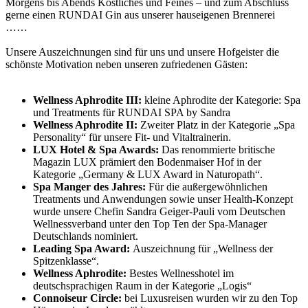
Morgens bis Abends Köstliches und Feines – und zum Abschluss
gerne einen RUNDAI Gin aus unserer hauseigenen Brennerei
……
Unsere Auszeichnungen sind für uns und unsere Hofgeister die
schönste Motivation neben unseren zufriedenen Gästen:
Wellness Aphrodite III:
kleine Aphrodite der Kategorie: Spa
und Treatments für RUNDAI SPA by Sandra
Wellness Aphrodite II:
Zweiter Platz in der Kategorie „Spa
Personality“ für unsere Fit- und Vitaltrainerin.
LUX Hotel & Spa Awards:
Das renommierte britische
Magazin LUX prämiert den Bodenmaiser Hof in der
Kategorie „Germany & LUX Award in Naturopath“.
Spa Manger des Jahres:
Für die außergewöhnlichen
Treatments und Anwendungen sowie unser Health-Konzept
wurde unsere Chefin Sandra Geiger-Pauli vom Deutschen
Wellnessverband unter den Top Ten der Spa-Manager
Deutschlands nominiert.
Leading Spa Award:
Auszeichnung für „Wellness der
Spitzenklasse“.
Wellness Aphrodite:
Bestes Wellnesshotel im
deutschsprachigen Raum in der Kategorie „Logis“
Connoiseur Circle:
bei Luxusreisen wurden wir zu den Top