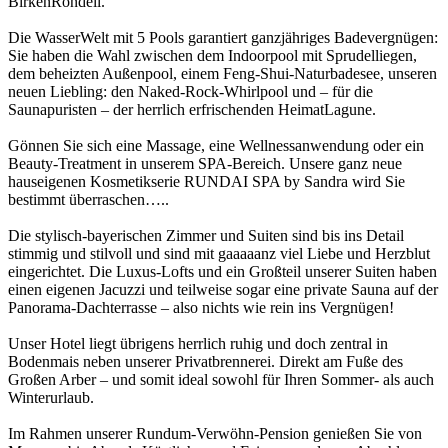
BirkenRondell.
Die WasserWelt mit 5 Pools garantiert ganzjähriges Badevergnügen:
Sie haben die Wahl zwischen dem Indoorpool mit Sprudelliegen,
dem beheizten Außenpool, einem Feng-Shui-Naturbadesee, unseren
neuen Liebling: den Naked-Rock-Whirlpool und – für die
Saunapuristen – der herrlich erfrischenden HeimatLagune.
Gönnen Sie sich eine Massage, eine Wellnessanwendung oder ein
Beauty-Treatment in unserem SPA-Bereich. Unsere ganz neue
hauseigenen Kosmetikserie RUNDAI SPA by Sandra wird Sie
bestimmt überraschen…..
Die stylisch-bayerischen Zimmer und Suiten sind bis ins Detail
stimmig und stilvoll und sind mit gaaaaanz viel Liebe und Herzblut
eingerichtet. Die Luxus-Lofts und ein Großteil unserer Suiten haben
einen eigenen Jacuzzi und teilweise sogar eine private Sauna auf der
Panorama-Dachterrasse – also nichts wie rein ins Vergnügen!
Unser Hotel liegt übrigens herrlich ruhig und doch zentral in
Bodenmais neben unserer Privatbrennerei. Direkt am Fuße des
Großen Arber – und somit ideal sowohl für Ihren Sommer- als auch
Winterurlaub.
Im Rahmen unserer Rundum-Verwöhn-Pension genießen Sie von