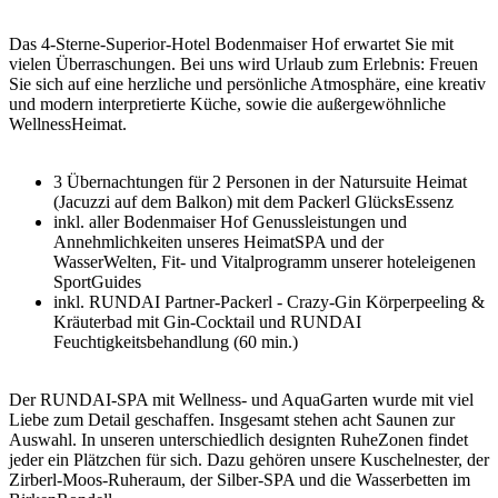
Das 4-Sterne-Superior-Hotel Bodenmaiser Hof erwartet Sie mit
vielen Überraschungen. Bei uns wird Urlaub zum Erlebnis: Freuen
Sie sich auf eine herzliche und persönliche Atmosphäre, eine kreativ
und modern interpretierte Küche, sowie die außergewöhnliche
WellnessHeimat.
3 Übernachtungen für 2 Personen in der Natursuite Heimat
(Jacuzzi auf dem Balkon) mit dem Packerl GlücksEssenz
inkl. aller Bodenmaiser Hof Genussleistungen und
Annehmlichkeiten unseres HeimatSPA und der
WasserWelten, Fit- und Vitalprogramm unserer hoteleigenen
SportGuides
inkl. RUNDAI Partner-Packerl - Crazy-Gin Körperpeeling &
Kräuterbad mit Gin-Cocktail und RUNDAI
Feuchtigkeitsbehandlung (60 min.)
Der RUNDAI-SPA mit Wellness- und AquaGarten wurde mit viel
Liebe zum Detail geschaffen. Insgesamt stehen acht Saunen zur
Auswahl. In unseren unterschiedlich designten RuheZonen findet
jeder ein Plätzchen für sich. Dazu gehören unsere Kuschelnester, der
Zirberl-Moos-Ruheraum, der Silber-SPA und die Wasserbetten im