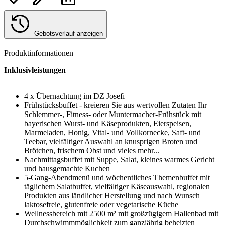
Gebotsverlauf anzeigen
Produktinformationen
Inklusivleistungen
4 x Übernachtung im DZ Josefi
Frühstücksbuffet - kreieren Sie aus wertvollen Zutaten Ihr
Schlemmer-, Fitness- oder Muntermacher-Frühstück mit
bayerischen Wurst- und Käseprodukten, Eierspeisen,
Marmeladen, Honig, Vital- und Vollkornecke, Saft- und
Teebar, vielfältiger Auswahl an knusprigen Broten und
Brötchen, frischem Obst und vieles mehr...
Nachmittagsbuffet mit Suppe, Salat, kleines warmes Gericht
und hausgemachte Kuchen
5-Gang-Abendmenü und wöchentliches Themenbuffet mit
täglichem Salatbuffet, vielfältiger Käseauswahl, regionalen
Produkten aus ländlicher Herstellung und nach Wunsch
laktosefreie, glutenfreie oder vegetarische Küche
Wellnessbereich mit 2500 m² mit großzügigem Hallenbad mit
Durchschwimmmöglichkeit zum ganzjährig beheizten