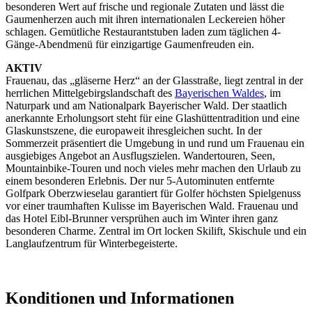
besonderen Wert auf frische und regionale Zutaten und lässt die
Gaumenherzen auch mit ihren internationalen Leckereien höher
schlagen. Gemütliche Restaurantstuben laden zum täglichen 4-
Gänge-Abendmenü für einzigartige Gaumenfreuden ein.
AKTIV
Frauenau, das „gläserne Herz“ an der Glasstraße, liegt zentral in der
herrlichen Mittelgebirgslandschaft des
Bayerischen Waldes
, im
Naturpark und am Nationalpark Bayerischer Wald. Der staatlich
anerkannte Erholungsort steht für eine Glashüttentradition und eine
Glaskunstszene, die europaweit ihresgleichen sucht. In der
Sommerzeit präsentiert die Umgebung in und rund um Frauenau ein
ausgiebiges Angebot an Ausflugszielen. Wandertouren, Seen,
Mountainbike-Touren und noch vieles mehr machen den Urlaub zu
einem besonderen Erlebnis. Der nur 5-Autominuten entfernte
Golfpark Oberzwieselau garantiert für Golfer höchsten Spielgenuss
vor einer traumhaften Kulisse im Bayerischen Wald. Frauenau und
das Hotel Eibl-Brunner versprühen auch im Winter ihren ganz
besonderen Charme. Zentral im Ort locken Skilift, Skischule und ein
Langlaufzentrum für Winterbegeisterte.
Konditionen und Informationen