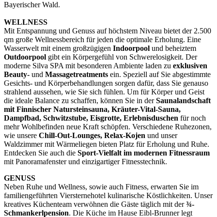
Bayerischer Wald.
WELLNESS
Mit Entspannung und Genuss auf höchstem Niveau bietet der 2.500
qm große Wellnessbereich für jeden die optimale Erholung. Eine
Wasserwelt mit einem großzügigen
Indoorpool
und beheiztem
Outdoorpool
gibt ein Körpergefühl von Schwerelosigkeit. Der
moderne Silva SPA mit besonderen Ambiente laden zu
exklusiven
Beauty-
und
Massagetreatments
ein. Speziell auf Sie abgestimmte
Gesichts- und Körperbehandlungen sorgen dafür, dass Sie genauso
strahlend aussehen, wie Sie sich fühlen. Um für Körper und Geist
die ideale Balance zu schaffen, können Sie in der
Saunalandschaft
mit Finnischer Natursteinsauna, Kräuter-Vital-Sauna,
Dampfbad, Schwitzstube, Eisgrotte, Erlebnisduschen
für noch
mehr Wohlbefinden neue Kraft schöpfen. Verschiedene Ruhezonen,
wie unsere
Chill-Out-Lounges, Relax-Kojen
und unser
Waldzimmer mit Wärmeliegen bieten Platz für Erholung und Ruhe.
Entdecken Sie auch die
Sport-Vielfalt im modernen Fitnessraum
mit Panoramafenster und einzigartiger Fitnesstechnik.
GENUSS
Neben Ruhe und Wellness, sowie auch Fitness, erwarten Sie im
familiengeführten Viersternehotel kulinarische Köstlichkeiten. Unser
kreatives Küchenteam verwöhnen die Gäste täglich mit der
¾-
Schmankerlpension
. Die Küche im Hause Eibl-Brunner legt