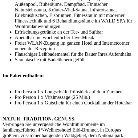
Außenpool, Ruheräume, Dampfbad, Finnischer
Natursteinsauna, Kräuter-Vital-Sauna, Infrarotsauna,
Erlebnisduschen, Eisbrunnen, Fitnessraum mit moderner
Fitnesstechnik und 6 Behandlungsräume im WALD SPA für
Wohlfühlanwendungen
Erfrischungsgetränke an der Tee- und Saftbar
Abendbar mit wöchentlicher Live-Musik
Freier WLAN-Zugang im ganzen Hotel und Internetcorner
neben der Rezeption
Flauschiger Leihbademantel für die Dauer Ihres Aufenthalts
Saunatasche mit Badetüchern gefüllt
Im Paket enthalten:
Pro Person 1 x Langschläferfrühstück auf dem Zimmer
Pro Person 1 x Vitalmassage (25 Min.)
Pro Person 1 x Gutschein für einen Cocktail an der Hotelbar
NATUR. TRADITION. GENUSS.
Verbringen Sie unvergessliche Wohlfühlmomente im
familiengeführten 4*-Wellnesshotel Eibl-Brunner, in Europas
größtem, zusammenhängenden Waldgebiet, dem Nationalpark