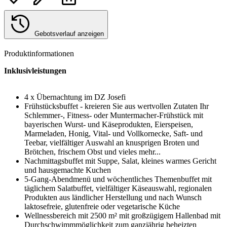
Gebotsverlauf anzeigen
Produktinformationen
Inklusivleistungen
4 x Übernachtung im DZ Josefi
Frühstücksbuffet - kreieren Sie aus wertvollen Zutaten Ihr
Schlemmer-, Fitness- oder Muntermacher-Frühstück mit
bayerischen Wurst- und Käseprodukten, Eierspeisen,
Marmeladen, Honig, Vital- und Vollkornecke, Saft- und
Teebar, vielfältiger Auswahl an knusprigen Broten und
Brötchen, frischem Obst und vieles mehr...
Nachmittagsbuffet mit Suppe, Salat, kleines warmes Gericht
und hausgemachte Kuchen
5-Gang-Abendmenü und wöchentliches Themenbuffet mit
täglichem Salatbuffet, vielfältiger Käseauswahl, regionalen
Produkten aus ländlicher Herstellung und nach Wunsch
laktosefreie, glutenfreie oder vegetarische Küche
Wellnessbereich mit 2500 m² mit großzügigem Hallenbad mit
Durchschwimmmöglichkeit zum ganzjährig beheizten