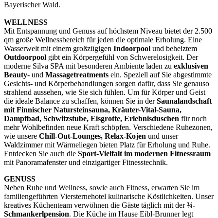
Bayerischer Wald.
WELLNESS
Mit Entspannung und Genuss auf höchstem Niveau bietet der 2.500
qm große Wellnessbereich für jeden die optimale Erholung. Eine
Wasserwelt mit einem großzügigen
Indoorpool
und beheiztem
Outdoorpool
gibt ein Körpergefühl von Schwerelosigkeit. Der
moderne Silva SPA mit besonderen Ambiente laden zu
exklusiven
Beauty-
und
Massagetreatments
ein. Speziell auf Sie abgestimmte
Gesichts- und Körperbehandlungen sorgen dafür, dass Sie genauso
strahlend aussehen, wie Sie sich fühlen. Um für Körper und Geist
die ideale Balance zu schaffen, können Sie in der
Saunalandschaft
mit Finnischer Natursteinsauna, Kräuter-Vital-Sauna,
Dampfbad, Schwitzstube, Eisgrotte, Erlebnisduschen
für noch
mehr Wohlbefinden neue Kraft schöpfen. Verschiedene Ruhezonen,
wie unsere
Chill-Out-Lounges, Relax-Kojen
und unser
Waldzimmer mit Wärmeliegen bieten Platz für Erholung und Ruhe.
Entdecken Sie auch die
Sport-Vielfalt im modernen Fitnessraum
mit Panoramafenster und einzigartiger Fitnesstechnik.
GENUSS
Neben Ruhe und Wellness, sowie auch Fitness, erwarten Sie im
familiengeführten Viersternehotel kulinarische Köstlichkeiten. Unser
kreatives Küchenteam verwöhnen die Gäste täglich mit der
¾-
Schmankerlpension
. Die Küche im Hause Eibl-Brunner legt