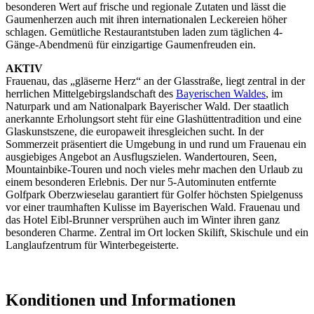
besonderen Wert auf frische und regionale Zutaten und lässt die
Gaumenherzen auch mit ihren internationalen Leckereien höher
schlagen. Gemütliche Restaurantstuben laden zum täglichen 4-
Gänge-Abendmenü für einzigartige Gaumenfreuden ein.
AKTIV
Frauenau, das „gläserne Herz“ an der Glasstraße, liegt zentral in der
herrlichen Mittelgebirgslandschaft des
Bayerischen Waldes
, im
Naturpark und am Nationalpark Bayerischer Wald. Der staatlich
anerkannte Erholungsort steht für eine Glashüttentradition und eine
Glaskunstszene, die europaweit ihresgleichen sucht. In der
Sommerzeit präsentiert die Umgebung in und rund um Frauenau ein
ausgiebiges Angebot an Ausflugszielen. Wandertouren, Seen,
Mountainbike-Touren und noch vieles mehr machen den Urlaub zu
einem besonderen Erlebnis. Der nur 5-Autominuten entfernte
Golfpark Oberzwieselau garantiert für Golfer höchsten Spielgenuss
vor einer traumhaften Kulisse im Bayerischen Wald. Frauenau und
das Hotel Eibl-Brunner versprühen auch im Winter ihren ganz
besonderen Charme. Zentral im Ort locken Skilift, Skischule und ein
Langlaufzentrum für Winterbegeisterte.
Konditionen und Informationen