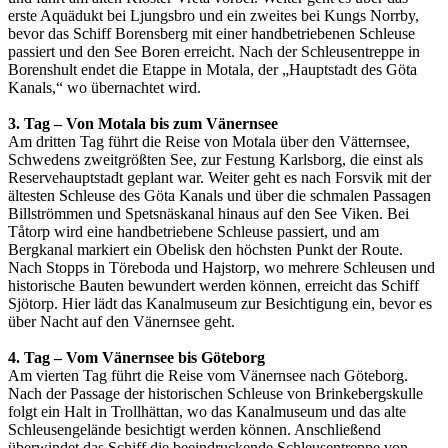
erste Aquädukt bei Ljungsbro und ein zweites bei Kungs Norrby,
bevor das Schiff Borensberg mit einer handbetriebenen Schleuse
passiert und den See Boren erreicht. Nach der Schleusentreppe in
Borenshult endet die Etappe in Motala, der „Hauptstadt des Göta
Kanals,“ wo übernachtet wird.
3. Tag – Von Motala bis zum Vänernsee
Am dritten Tag führt die Reise von Motala über den Vätternsee,
Schwedens zweitgrößten See, zur Festung Karlsborg, die einst als
Reservehauptstadt geplant war. Weiter geht es nach Forsvik mit der
ältesten Schleuse des Göta Kanals und über die schmalen Passagen
Billströmmen und Spetsnäskanal hinaus auf den See Viken. Bei
Tåtorp wird eine handbetriebene Schleuse passiert, und am
Bergkanal markiert ein Obelisk den höchsten Punkt der Route.
Nach Stopps in Töreboda und Hajstorp, wo mehrere Schleusen und
historische Bauten bewundert werden können, erreicht das Schiff
Sjötorp. Hier lädt das Kanalmuseum zur Besichtigung ein, bevor es
über Nacht auf den Vänernsee geht.
4. Tag – Vom Vänernsee bis Göteborg
Am vierten Tag führt die Reise vom Vänernsee nach Göteborg.
Nach der Passage der historischen Schleuse von Brinkebergskulle
folgt ein Halt in Trollhättan, wo das Kanalmuseum und das alte
Schleusengelände besichtigt werden können. Anschließend
überwindet das Schiff die beeindruckende Schleusentreppe von