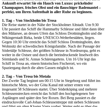
Ankunft erwartet Sie ein Hauch von Luxus: prickelnder
Champagner, frisches Obst und ein flauschiger Bademantel –
perfekt, um Ihren Aufenthalt in aller Ruhe zu beginnen.
1. Tag – Von Stockholm bis Trosa
Die Reise startet in der Nähe der Stockholmer Altstadt. Um 9:30
Uhr passiert das Schiff die Hammarby Schleuse und fährt dann über
den Mälarsee, an dessen Ufern das Schloss Drottningholm und die
Wikingerstadt Birka, beide UNESCO-Welterbestätten, liegen.
Gegen 10:30 Uhr erreicht das Schiff Schloss Drottningholm, den
Wohnsitz der schwedischen Königsfamilie. Nach der Passage der
Södertälje Schleuse, der größten Schleuse in Nordeuropa, geht es
weiter in die Ostsee und durch die beeindruckende Inselwelt des
Sörmlands und St. Annas Schärengartens. Um 16 Uhr legt das
Schiff in Trosa an, einem historischen Fischerort, wo ein
Spaziergang durch die alten Gassen möglich ist.
2. Tag – Von Trosa bis Motala
Der Zweite Tag beginnt um 00:15 Uhr in Stegeborg und führt ins
historische Mem, wo der Göta Kanal mit seiner ersten von
insgesamt 58 Schleusen startet. Über Söderköping und mehrere
Schleusenstrecken erreicht das Schiff den hochgelegenen See
Asplången und später den See Roxen. Bei Berg passiert es die
eindrucksvolle Carl-Johan-Schleusentreppe mit sieben Schleusen
und fährt am alten Kloster Vreta vorbei. Weiter geht es über das