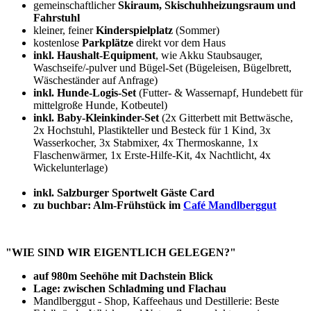
gemeinschaftlicher
Skiraum, Skischuhheizungsraum und
Fahrstuhl
kleiner, feiner
Kinderspielplatz
(Sommer)
kostenlose
Parkplätze
direkt vor dem Haus
inkl. Haushalt-Equipment
, wie Akku Staubsauger,
Waschseife/-pulver und Bügel-Set (Bügeleisen, Bügelbrett,
Wäscheständer auf Anfrage)
inkl. Hunde-Logis-Set
(Futter- & Wassernapf, Hundebett für
mittelgroße Hunde, Kotbeutel)
inkl. Baby-Kleinkinder-Set
(2x Gitterbett mit Bettwäsche,
2x Hochstuhl, Plastikteller und Besteck für 1 Kind, 3x
Wasserkocher, 3x Stabmixer, 4x Thermoskanne, 1x
Flaschenwärmer, 1x Erste-Hilfe-Kit, 4x Nachtlicht, 4x
Wickelunterlage)
inkl. Salzburger Sportwelt Gäste Card
zu buchbar: Alm-Frühstück im
Café Mandlberggut
"WIE SIND WIR EIGENTLICH GELEGEN?"
auf 980m Seehöhe mit Dachstein Blick
Lage: zwischen Schladming und Flachau
Mandlberggut - Shop, Kaffeehaus und Destillerie: Beste