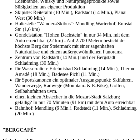
Edelbrände, Whisky und Naturpflegeprodukte sowie
Süßigkeiten aus eigener Produktion
Skipiste: Reiteralm (10 Min.), Radstadt (14 Min.), Planai
West (30 Min.)
Haltestelle "Wander-/Skibus": Mandling Warterhof, Ennstal
Str. (1,6 km)
Gondelstation "Hohen Dachstein" in nur 34 Min. mit dem
Auto erreichbar (22 km) - Auf 2.700 Metern besticht der
höchste Berg der Steiermark mit einer sagenhaften
Naturkulisse und einem außergewöhnlichen Panorama
Zentrum von Radstadt (14 Min.) und der Bergstadt
Schladming (30 Min.)
für Wasserratten: Erlebnisbad Schladming (14 Min.), Therme
Amadé (18 Min.), Badesee Pichl (11 Min.)
für Sportskanonen ein optimaler Ausgangspunkt: Skifahren,
Wanderwege, Radwege (Mountain- & E-Bike), Golfen,
Seilbahnfahrten uvm.
einen kleinen Abstecher in die Mozart-Stadt Salzburg
gefällig? In nur 70 Minuten (91 km) mit dem Auto erreichbar
Bahnhof: Mandling (6 Min.), Radstadt (11 Min.), Schladming
(20 Min.)
"BERGCAFÉ"