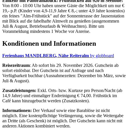
Einkehr mit Panoramablick: Frühstücken auf 920 m Seehöhe!
Von 8:00 - 10:00 Uhr haben unsere Gäste die Möglichkeit um nur €
19,- p.P. (Kinder von 4,9-11,9 Jahre € 8,-; unter 4,9 Jahre kostenlos)
ein feines "Alm-Frühstück" auf der Sonnenterasse der Jausenstation
mit Blick auf die fabelhafte Almwelt zu genießen (ausgenommen
Juli & August, Betriebsurlaub & Weihnachten). Bitte um
Voranmeldung mindestens 1 Woche vor Anreise.
Konditionen und Informationen
Ferienhaus MANDLBERG, Nähe Reiteralm
by globboard
Reisezeitraum
: Ab sofort bis 29. November 2026. Gutschein ab
sofort einlösbar. Der Gutschein ist auf Anfrage und nach
Verfügbarkeit buchbar (Ausnahmezeiten: Dezember bis März, sowie
Juli & August).
Zusatzleistungen:
Exkl. Orts- bzw. Kurtaxe pro Person/Nacht (ab
14,9 Jahre) und einmaliger Endreinigung € 74,00. Frühstück im
Café kann hinzugebucht werden (Zusatzkosten).
Informationen:
Der Verkauf sowie eine Barablöse ist nicht
möglich. Eine kostenpflichtige Verlängerung, sowie die Weitergabe
an Dritte (als Geschenk) ist möglich. Der Gutschein kann nicht mit
anderen Aktionen kombiniert werden.