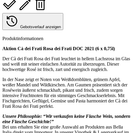
Gebotsverlauf anzeigen
Produktinformationen
Aktion Cà dei Frati Rosa dei Frati DOC 2021 (6 x 0,75l)
Der Cà dei Frati Rosa dei Frati leuchtet in hellem Lachsrosa im Glas
und weiß mit seiner einfachen Autorität zu überzeugen. Dieser
hochwertige Rosé ist frisch, zart und energisch zugleich.
In der Nase zeigt er Noten von Weißdornblüten, grünem Apfel,
weißer Mandel und Wildkirschen. Am Gaumen präsentiert sich der
Roséwein äußerst schmackhaft, pikant und frisch, zudem sorgen
intensive Fruchtnoten für ein stimmiges Geschmackserlebnis. Mit
Fischgerichten, Geflügel, Gemüse und Pasta harmoniert der Cà dei
Frati Rosa dei Frati perfekt.
Unsere Philosophie: “Wir verkaufen keine Flasche Wein, sondern
eine Flasche Geschichte!”
Bei uns erhalten Sie eine große Auswahl an Produkten aus Bella
Italia direkt vom Importeur. In unserer Vinothek & Lagerverkauf im