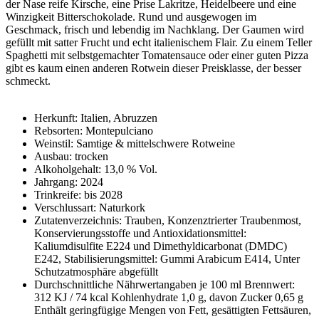
der Nase reife Kirsche, eine Prise Lakritze, Heidelbeere und eine
Winzigkeit Bitterschokolade. Rund und ausgewogen im
Geschmack, frisch und lebendig im Nachklang. Der Gaumen wird
gefüllt mit satter Frucht und echt italienischem Flair. Zu einem Teller
Spaghetti mit selbstgemachter Tomatensauce oder einer guten Pizza
gibt es kaum einen anderen Rotwein dieser Preisklasse, der besser
schmeckt.
Herkunft: Italien, Abruzzen
Rebsorten: Montepulciano
Weinstil: Samtige & mittelschwere Rotweine
Ausbau: trocken
Alkoholgehalt: 13,0 % Vol.
Jahrgang: 2024
Trinkreife: bis 2028
Verschlussart: Naturkork
Zutatenverzeichnis: Trauben, Konzenztrierter Traubenmost,
Konservierungsstoffe und Antioxidationsmittel:
Kaliumdisulfite E224 und Dimethyldicarbonat (DMDC)
E242, Stabilisierungsmittel: Gummi Arabicum E414, Unter
Schutzatmosphäre abgefüllt
Durchschnittliche Nährwertangaben je 100 ml Brennwert:
312 KJ / 74 kcal Kohlenhydrate 1,0 g, davon Zucker 0,65 g
Enthält geringfügige Mengen von Fett, gesättigten Fettsäuren,