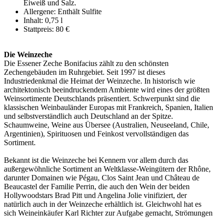
Eiweiß und Salz.
Allergene: Enthält Sulfite
Inhalt: 0,75 l
Stattpreis: 80 €
Die Weinzeche
Die Essener Zeche Bonifacius zählt zu den schönsten
Zechengebäuden im Ruhrgebiet. Seit 1997 ist dieses
Industriedenkmal die Heimat der Weinzeche. In historisch wie
architektonisch beeindruckendem Ambiente wird eines der größten
Weinsortimente Deutschlands präsentiert. Schwerpunkt sind die
klassischen Weinbauländer Europas mit Frankreich, Spanien, Italien
und selbstverständlich auch Deutschland an der Spitze.
Schaumweine, Weine aus Übersee (Australien, Neuseeland, Chile,
Argentinien), Spirituosen und Feinkost vervollständigen das
Sortiment.
Bekannt ist die Weinzeche bei Kennern vor allem durch das
außergewöhnliche Sortiment an Weltklasse-Weingütern der Rhône,
darunter Domainen wie Pégau, Clos Saint Jean und Château de
Beaucastel der Familie Perrin, die auch den Wein der beiden
Hollywoodstars Brad Pitt und Angelina Jolie vinifiziert, der
natürlich auch in der Weinzeche erhältlich ist. Gleichwohl hat es
sich Weineinkäufer Karl Richter zur Aufgabe gemacht, Strömungen