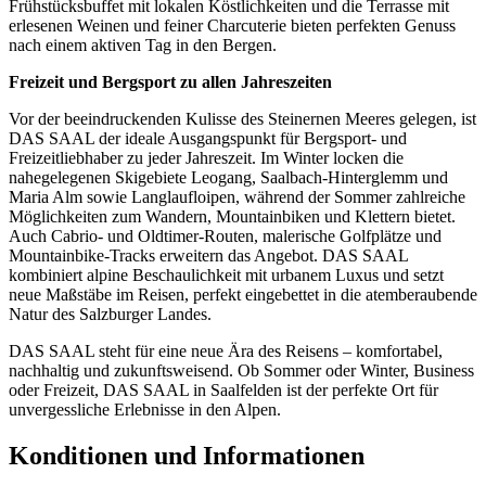
Frühstücksbuffet mit lokalen Köstlichkeiten und die Terrasse mit
erlesenen Weinen und feiner Charcuterie bieten perfekten Genuss
nach einem aktiven Tag in den Bergen.
Freizeit und Bergsport zu allen Jahreszeiten
Vor der beeindruckenden Kulisse des Steinernen Meeres gelegen, ist
DAS SAAL der ideale Ausgangspunkt für Bergsport- und
Freizeitliebhaber zu jeder Jahreszeit. Im Winter locken die
nahegelegenen Skigebiete Leogang, Saalbach-Hinterglemm und
Maria Alm sowie Langlaufloipen, während der Sommer zahlreiche
Möglichkeiten zum Wandern, Mountainbiken und Klettern bietet.
Auch Cabrio- und Oldtimer-Routen, malerische Golfplätze und
Mountainbike-Tracks erweitern das Angebot. DAS SAAL
kombiniert alpine Beschaulichkeit mit urbanem Luxus und setzt
neue Maßstäbe im Reisen, perfekt eingebettet in die atemberaubende
Natur des Salzburger Landes.
DAS SAAL steht für eine neue Ära des Reisens – komfortabel,
nachhaltig und zukunftsweisend. Ob Sommer oder Winter, Business
oder Freizeit, DAS SAAL in Saalfelden ist der perfekte Ort für
unvergessliche Erlebnisse in den Alpen.
Konditionen und Informationen