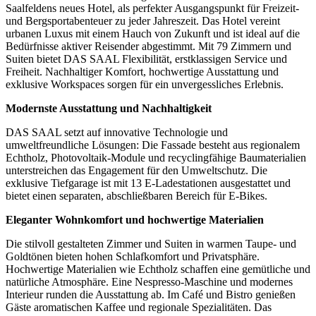
Saalfeldens neues Hotel, als perfekter Ausgangspunkt für Freizeit-
und Bergsportabenteuer zu jeder Jahreszeit. Das Hotel vereint
urbanen Luxus mit einem Hauch von Zukunft und ist ideal auf die
Bedürfnisse aktiver Reisender abgestimmt. Mit 79 Zimmern und
Suiten bietet DAS SAAL Flexibilität, erstklassigen Service und
Freiheit. Nachhaltiger Komfort, hochwertige Ausstattung und
exklusive Workspaces sorgen für ein unvergessliches Erlebnis.
Modernste Ausstattung und Nachhaltigkeit
DAS SAAL setzt auf innovative Technologie und
umweltfreundliche Lösungen: Die Fassade besteht aus regionalem
Echtholz, Photovoltaik-Module und recyclingfähige Baumaterialien
unterstreichen das Engagement für den Umweltschutz. Die
exklusive Tiefgarage ist mit 13 E-Ladestationen ausgestattet und
bietet einen separaten, abschließbaren Bereich für E-Bikes.
Eleganter Wohnkomfort und hochwertige Materialien
Die stilvoll gestalteten Zimmer und Suiten in warmen Taupe- und
Goldtönen bieten hohen Schlafkomfort und Privatsphäre.
Hochwertige Materialien wie Echtholz schaffen eine gemütliche und
natürliche Atmosphäre. Eine Nespresso-Maschine und modernes
Interieur runden die Ausstattung ab. Im Café und Bistro genießen
Gäste aromatischen Kaffee und regionale Spezialitäten. Das