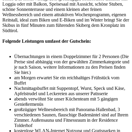
Loggia oder mit Balkon, Speisesaal mit Aussicht, schöne Stuben,
schöne Sonnenterrasse und einem kleinen aber feinen
Wellnessbereich und einem attraktiven Wochenprogramm, eigenen
Reitstall, ideal zum Biken und E-Biken und im Winter bringt Sie der
Skibus in fünf Minuten zum führenden Skiberg dem Kronplatz im
Südtirol.
Folgende Leistungen umfasst der Gutschein:
Übernachtungen in einem Doppelzimmer für 2 Personen (Die
Preise sind abhängig von der gewählten Zimmerkategorie und
je nach Saison, weitere Informationen zu den Preisen finden
Sie hier.)
am Morgen erwartet Sie ein reichhaltiges Frühstück vom
Buffet
Nachmittagsbuffet mit Suppentopf, Wurst, Speck und Käse,
Apfelstrudel und Leckereien aus unserer Patisserie
abends verwöhnt Sie unser Küchenteam mit 5 gängigen
Genießermenüs
großzügiger Wellnessbereich mit Panorama-Hallenbad, 3
verschiedenen Saunen, flauschige Bademäntel sind auf Ihrem
Zimmer. Außensauna und Fitnessraum in der Residence
Tolderhof
kostenlose WLAN-Internet Nutzung und Gratisparken in