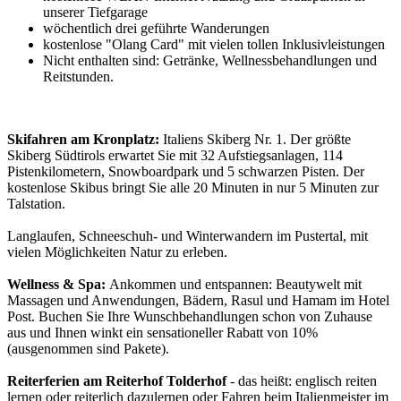
unserer Tiefgarage
wöchentlich drei geführte Wanderungen
kostenlose "Olang Card" mit vielen tollen Inklusivleistungen
Nicht enthalten sind: Getränke, Wellnessbehandlungen und
Reitstunden.
Skifahren am Kronplatz:
Italiens Skiberg Nr. 1. Der größte
Skiberg Südtirols erwartet Sie mit 32 Aufstiegsanlagen, 114
Pistenkilometern, Snowboardpark und 5 schwarzen Pisten. Der
kostenlose Skibus bringt Sie alle 20 Minuten in nur 5 Minuten zur
Talstation.
Langlaufen, Schneeschuh- und Winterwandern im Pustertal, mit
vielen Möglichkeiten Natur zu erleben.
Wellness & Spa:
Ankommen und entspannen: Beautywelt mit
Massagen und Anwendungen, Bädern, Rasul und Hamam im Hotel
Post. Buchen Sie Ihre Wunschbehandlungen schon von Zuhause
aus und Ihnen winkt ein sensationeller Rabatt von 10%
(ausgenommen sind Pakete).
Reiterferien am Reiterhof Tolderhof
- das heißt: englisch reiten
lernen oder reiterlich dazulernen oder Fahren beim Italienmeister im