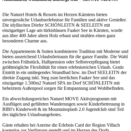
Die Naturel Hotels & Resorts im Herzen Kärntens bieten
unvergessliche Urlaubserlebnisse für Familien und aktive Genießer.
Die idyllischen Dörfer SCHÖNLEITN & SEELEITN mit
einzigartiger Lage am türkisblauen Faaker See in Kärnten, wurde
aus über 400 Jahre altem Holz erbaut und strahlen einen ganz
besonderen Charme aus.
Die Appartements & Suiten kombinieren Tradition mit Moderne und
bieten ausreichend Urlaubsfreiraum für die ganze Familie. Die Wahl
zwischen Frühstück, Halbpension oder Selbstverpflegung bietet
größtmögliche Flexibilität für einen erlebnisreichen Urlaub. Gratis
Eintritt in ein umliegendes Strandbad bzw. im Dorf SEELEITN der
direkte Zugang inkl. Steg zum herrlichen Faaker See und das
einzigartige 1.500m2 Naturel SPA im Dorf SCHÖNLEITN mit
beheiztem Außenpool sorgen für Entspannung und Wohlbefinden.
Ein abwechslungsreiches Naturel MOVE Aktivprogramm mit
Ausflügen und geführten Wanderungen sowie Kinderbetreuung in
BIBI’s Kinderwelt & im Mountainsplash 2.0 Jugendclub sind Teil
des täglichen Urlaubsangebotes.
Gäste erhalten bei Anreise die Erlebnis Card der Region Villach
kostenlos zur Verfügung gestellt und im Herzen des Dorfs