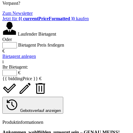
Verpasst?
Zum Newsletter
Jetzt für
{{ currentPriceFormatted }}
kaufen
Laufender Bietagent
Oder
Bietagent Preis festlegen
€
Bietagent anlegen
i
Ihr Bietagent:
€
{{ biddingPrice }} €
Gebotsverlauf anzeigen
Produktinformationen
Ankommen, wohlfühlen, umsorgt sein – GENAU MEINS!