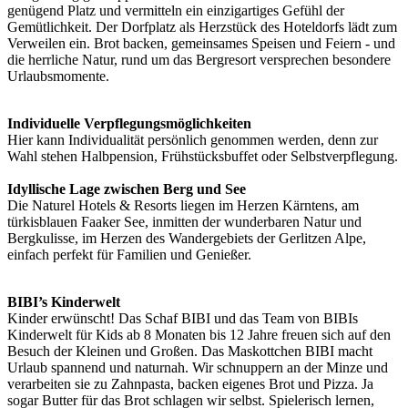
genügend Platz und vermitteln ein einzigartiges Gefühl der
Gemütlichkeit. Der Dorfplatz als Herzstück des Hoteldorfs lädt zum
Verweilen ein. Brot backen, gemeinsames Speisen und Feiern - und
die herrliche Natur, rund um das Bergresort versprechen besondere
Urlaubsmomente.
Individuelle Verpflegungsmöglichkeiten
Hier kann Individualität persönlich genommen werden, denn zur
Wahl stehen Halbpension, Frühstücksbuffet oder Selbstverpflegung.
Idyllische Lage zwischen Berg und See
Die Naturel Hotels & Resorts liegen im Herzen Kärntens, am
türkisblauen Faaker See, inmitten der wunderbaren Natur und
Bergkulisse, im Herzen des Wandergebiets der Gerlitzen Alpe,
einfach perfekt für Familien und Genießer.
BIBI’s Kinderwelt
Kinder erwünscht! Das Schaf BIBI und das Team von BIBIs
Kinderwelt für Kids ab 8 Monaten bis 12 Jahre freuen sich auf den
Besuch der Kleinen und Großen. Das Maskottchen BIBI macht
Urlaub spannend und naturnah. Wir schnuppern an der Minze und
verarbeiten sie zu Zahnpasta, backen eigenes Brot und Pizza. Ja
sogar Butter für das Brot schlagen wir selbst. Spielerisch lernen,