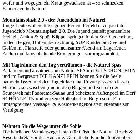
wofür und wogegen ein Kraut gewachsen ist – so schmecken
Kindertage im Naturel.
Mountainsplash 2.0 - der Jugendclub im Naturel
Junge Leute wollen ihre eigenen Ferien. Perfekt dazu passt der
Jugendclub Mountainsplash 2.0. Die Jugend genießt grenzenlose
Freiheit, Action & Spaß. Klippenspringen in den See, Geocaching
in den Bergen, Hüttenübernachtung, SUP Runden am See und
Golfen mit Platzreife oder gemeinsamer Abend am Lagerfeuer.
Action und langanhaltende Erinnerungen vorprogrammiert.
Mit Tagträumen den Tag verträumen - die Naturel Spas
Aufatmen und ausatmen - im Naturel SPA im Dorf SCHÖNLEITN
und im Bergresort DIE KANZLERIN können Sie die Seele
baumeln lassen und den Tag einfach mal Revue passieren lassen.
Herrlich, so zwischen (und in den) Bergen und Seen in der
Saunawelt mit Panorama-Sauna und beheiztem Außenpool im Dorf
SCHÖNLEITN und großem Hallenbad im Bergresort. Ein
umfangreiches Massage- & Kosmetikangebot steht ebenfalls zur
Verfügung
Nehmen Sie die Wege unter die Sohle
Die herrlichen Wanderwege liegen für Gäste der Naturel Hotels &
Resorts direkt vor der Haustüre. Gemütliche Familientouren über