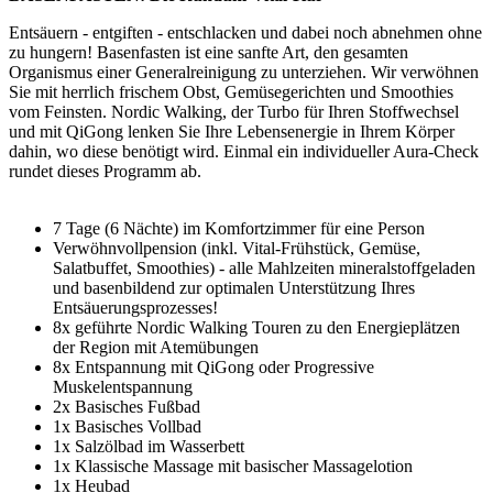
Entsäuern - entgiften - entschlacken und dabei noch abnehmen ohne
zu hungern! Basenfasten ist eine sanfte Art, den gesamten
Organismus einer Generalreinigung zu unterziehen. Wir verwöhnen
Sie mit herrlich frischem Obst, Gemüsegerichten und Smoothies
vom Feinsten. Nordic Walking, der Turbo für Ihren Stoffwechsel
und mit QiGong lenken Sie Ihre Lebensenergie in Ihrem Körper
dahin, wo diese benötigt wird. Einmal ein individueller Aura-Check
rundet dieses Programm ab.
7 Tage (6 Nächte) im Komfortzimmer für eine Person
Verwöhnvollpension (inkl. Vital-Frühstück, Gemüse,
Salatbuffet, Smoothies) - alle Mahlzeiten mineralstoffgeladen
und basenbildend zur optimalen Unterstützung Ihres
Entsäuerungsprozesses!
8x geführte Nordic Walking Touren zu den Energieplätzen
der Region mit Atemübungen
8x Entspannung mit QiGong oder Progressive
Muskelentspannung
2x Basisches Fußbad
1x Basisches Vollbad
1x Salzölbad im Wasserbett
1x Klassische Massage mit basischer Massagelotion
1x Heubad