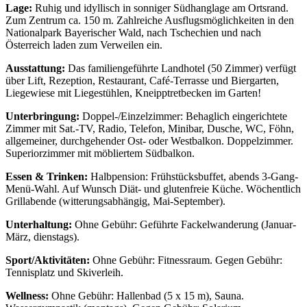
Lage:
Ruhig und idyllisch in sonniger Südhanglage am Ortsrand.
Zum Zentrum ca. 150 m. Zahlreiche Ausflugsmöglichkeiten in den
Nationalpark Bayerischer Wald, nach Tschechien und nach
Österreich laden zum Verweilen ein.
Ausstattung:
Das familiengeführte Landhotel (50 Zimmer) verfügt
über Lift, Rezeption, Restaurant, Café-Terrasse und Biergarten,
Liegewiese mit Liegestühlen, Kneipptretbecken im Garten!
Unterbringung:
Doppel-/Einzelzimmer: Behaglich eingerichtete
Zimmer mit Sat.-TV, Radio, Telefon, Minibar, Dusche, WC, Föhn,
allgemeiner, durchgehender Ost- oder Westbalkon. Doppelzimmer.
Superiorzimmer mit möbliertem Südbalkon.
Essen & Trinken:
Halbpension: Frühstücksbuffet, abends 3-Gang-
Menü-Wahl. Auf Wunsch Diät- und glutenfreie Küche. Wöchentlich
Grillabende (witterungsabhängig, Mai-September).
Unterhaltung:
Ohne Gebühr: Geführte Fackelwanderung (Januar-
März, dienstags).
Sport/Aktivitäten:
Ohne Gebühr: Fitnessraum. Gegen Gebühr:
Tennisplatz und Skiverleih.
Wellness:
Ohne Gebühr: Hallenbad (5 x 15 m), Sauna.