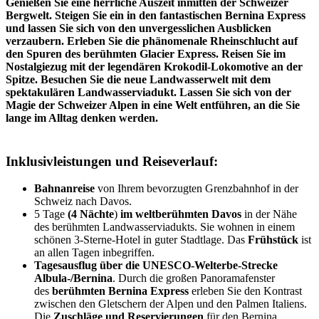
Genießen Sie eine herrliche Auszeit inmitten der Schweizer
Bergwelt. Steigen Sie ein in den fantastischen Bernina Express
und lassen Sie sich von den unvergesslichen Ausblicken
verzaubern. Erleben Sie die phänomenale Rheinschlucht auf
den Spuren des berühmten Glacier Express. Reisen Sie im
Nostalgiezug mit der legendären Krokodil-Lokomotive an der
Spitze. Besuchen Sie die neue Landwasserwelt mit dem
spektakulären Landwasserviadukt. Lassen Sie sich von der
Magie der Schweizer Alpen in eine Welt entführen, an die Sie
lange im Alltag denken werden.
Inklusivleistungen und Reiseverlauf:
Bahnanreise
von Ihrem bevorzugten Grenzbahnhof in der
Schweiz nach Davos.
5 Tage
(4 Nächte
)
im weltberühmten Davos
in der Nähe
des berühmten Landwasserviadukts. Sie wohnen in einem
schönen 3-Sterne-Hotel in guter Stadtlage. Das
Frühstück
ist
an allen Tagen inbegriffen.
Tagesausflug über die UNESCO-Welterbe-Strecke
Albula-/Bernina
. Durch die großen Panoramafenster
des
berühmten Bernina Express
erleben Sie den Kontrast
zwischen den Gletschern der Alpen und den Palmen Italiens.
Die
Zuschläge und Reservierungen
für den Bernina