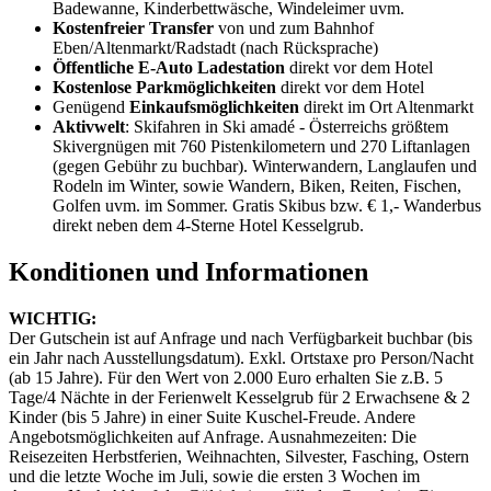
Badewanne, Kinderbettwäsche, Windeleimer uvm.
Kostenfreier Transfer
von und zum Bahnhof
Eben/Altenmarkt/Radstadt (nach Rücksprache)
Öffentliche E-Auto Ladestation
direkt vor dem Hotel
Kostenlose Parkmöglichkeiten
direkt vor dem Hotel
Genügend
Einkaufsmöglichkeiten
direkt im Ort Altenmarkt
Aktivwelt
: Skifahren in Ski amadé - Österreichs größtem
Skivergnügen mit 760 Pistenkilometern und 270 Liftanlagen
(gegen Gebühr zu buchbar). Winterwandern, Langlaufen und
Rodeln im Winter, sowie Wandern, Biken, Reiten, Fischen,
Golfen uvm. im Sommer. Gratis Skibus bzw. € 1,- Wanderbus
direkt neben dem 4-Sterne Hotel Kesselgrub.
Konditionen und Informationen
WICHTIG:
Der Gutschein ist auf Anfrage und nach Verfügbarkeit buchbar (bis
ein Jahr nach Ausstellungsdatum). Exkl. Ortstaxe pro Person/Nacht
(ab 15 Jahre). Für den Wert von 2.000 Euro erhalten Sie z.B. 5
Tage/4 Nächte in der Ferienwelt Kesselgrub für 2 Erwachsene & 2
Kinder (bis 5 Jahre) in einer Suite Kuschel-Freude. Andere
Angebotsmöglichkeiten auf Anfrage. Ausnahmezeiten: Die
Reisezeiten Herbstferien, Weihnachten, Silvester, Fasching, Ostern
und die letzte Woche im Juli, sowie die ersten 3 Wochen im