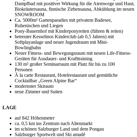
Dampfbad mit positiver Wirkung für die Atemwege und Haut,
Biokräutersauna, finnische Zirbensauna, Abkühlung im neuen
SNOWROOM
Ca. 5000m² Gartenparadies mit privatem Badesee,
Ruhenischen und Liegen
Pony-Bauernhof mit Kinderponyreiten (führen & reiten)
betreuter Kesselinos Kinderclub (ab 0,5 Jahren) mit
Softplayanlage und neuer Jugendraum mit Mini-
Bowlingbahn
Neuer Fitness- und Bewegungsraum mit neuen Life-Fitness-
Geräten für Ausdauer- und Krafttraining
130 m² großer Seminarraum mit Platz für bis zu 100
Personen
À la carte Restaurant, Hotelrestaurant und gemütliche
Cocktailbar „Green Alpine Bar“
modernster Skiraum
neue Zimmer und Suiten
LAGE
auf 842 Höhenmeter
ca. 0,5 km ins Zentrum nach Altenmarkt
im schönen Salzburger Land und dem Pongau
Salzburger Sportwelt und Ski amadé