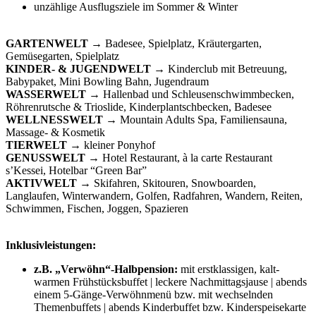
unzählige Ausflugsziele im Sommer & Winter
GARTENWELT
→ Badesee, Spielplatz, Kräutergarten,
Gemüsegarten, Spielplatz
KINDER- & JUGENDWELT
→ Kinderclub mit Betreuung,
Babypaket, Mini Bowling Bahn, Jugendraum
WASSERWELT
→ Hallenbad und Schleusenschwimmbecken,
Röhrenrutsche & Trioslide, Kinderplantschbecken, Badesee
WELLNESSWELT
→ Mountain Adults Spa, Familiensauna,
Massage- & Kosmetik
TIERWELT →
kleiner Ponyhof
GENUSSWELT
→ Hotel Restaurant, à la carte Restaurant
s’Kessei, Hotelbar “Green Bar”
AKTIVWELT
→ Skifahren, Skitouren, Snowboarden,
Langlaufen, Winterwandern, Golfen, Radfahren, Wandern, Reiten,
Schwimmen, Fischen, Joggen, Spazieren
Inklusivleistungen:
z.B. „Verwöhn“-Halbpension:
mit erstklassigen, kalt-
warmen Frühstücksbuffet | leckere Nachmittagsjause | abends
einem 5-Gänge-Verwöhnmenü bzw. mit wechselnden
Themenbuffets | abends Kinderbuffet bzw. Kinderspeisekarte