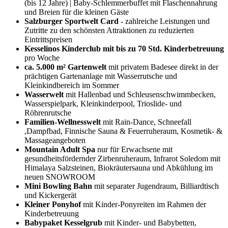
(bis 12 Jahre) | Baby-Schlemmerbuffet mit Flaschennahrung
und Breien für die kleinen Gäste
Salzburger Sportwelt Card
- zahlreiche Leistungen und
Zutritte zu den schönsten Attraktionen zu reduzierten
Eintrittspreisen
Kesselinos Kinderclub mit bis zu 70 Std. Kinderbetreuung
pro Woche
ca. 5.000 m² Gartenwelt
mit privatem Badesee direkt in der
prächtigen Gartenanlage mit Wasserrutsche und
Kleinkindbereich im Sommer
Wasserwelt
mit Hallenbad und Schleusenschwimmbecken,
Wasserspielpark, Kleinkinderpool, Trioslide- und
Röhrenrutsche
Familien-Wellnesswelt
mit Rain-Dance, Schneefall
,Dampfbad, Finnische Sauna & Feuerruheraum, Kosmetik- &
Massageangeboten
Mountain Adult Spa
nur für Erwachsene mit
gesundheitsfördernder Zirbenruheraum, Infrarot Soledom mit
Himalaya Salzsteinen, Biokräutersauna und Abkühlung im
neuen SNOWROOM
Mini Bowling Bahn
mit separater Jugendraum, Billiardtisch
und Kickergerät
Kleiner Ponyhof
mit Kinder-Ponyreiten im Rahmen der
Kinderbetreuung
Babypaket Kesselgrub
mit Kinder- und Babybetten,