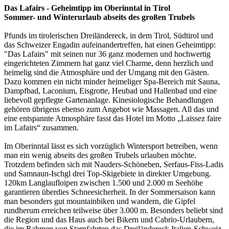
Das Lafairs - Geheimtipp im Oberinntal in Tirol
Sommer- und Winterurlaub abseits des großen Trubels
Pfunds im tirolerischen Dreiländereck, in dem Tirol, Südtirol und
das Schweizer Engadin aufeinandertreffen, hat einen Geheimtipp:
"Das Lafairs" mit seinen nur 36 ganz modernen und hochwertig
eingerichteten Zimmern hat ganz viel Charme, denn herzlich und
heimelig sind die Atmosphäre und der Umgang mit den Gästen.
Dazu kommen ein nicht minder heimeliger Spa-Bereich mit Sauna,
Dampfbad, Laconium, Eisgrotte, Heubad und Hallenbad und eine
liebevoll gepflegte Gartenanlage. Kinesiologische Behandlungen
gehören übrigens ebenso zum Angebot wie Massagen. All das und
eine entspannte Atmosphäre fasst das Hotel im Motto „Laissez faire
im Lafairs“ zusammen.
Im Oberinntal lässt es sich vorzüglich Wintersport betreiben, wenn
man ein wenig abseits des großen Trubels urlauben möchte.
Trotzdem befinden sich mit Nauders-Schöneben, Serfaus-Fiss-Ladis
und Samnaun-Ischgl drei Top-Skigebiete in direkter Umgebung.
120km Langlaufloipen zwischen 1.500 und 2.000 m Seehöhe
garantieren überdies Schneesicherheit. In der Sommersaison kann
man besonders gut mountainbiken und wandern, die Gipfel
rundherum erreichen teilweise über 3.000 m. Besonders beliebt sind
die Region und das Haus auch bei Bikern und Cabrio-Urlaubern,
die im Rahmen von Sternfahrten das Dreiländereck Italien-Schweiz-