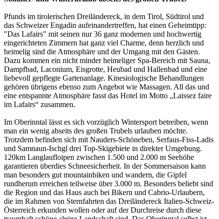
Pfunds im tirolerischen Dreiländereck, in dem Tirol, Südtirol und
das Schweizer Engadin aufeinandertreffen, hat einen Geheimtipp:
"Das Lafairs" mit seinen nur 36 ganz modernen und hochwertig
eingerichteten Zimmern hat ganz viel Charme, denn herzlich und
heimelig sind die Atmosphäre und der Umgang mit den Gästen.
Dazu kommen ein nicht minder heimeliger Spa-Bereich mit Sauna,
Dampfbad, Laconium, Eisgrotte, Heubad und Hallenbad und eine
liebevoll gepflegte Gartenanlage. Kinesiologische Behandlungen
gehören übrigens ebenso zum Angebot wie Massagen. All das und
eine entspannte Atmosphäre fasst das Hotel im Motto „Laissez faire
im Lafairs“ zusammen.
Im Oberinntal lässt es sich vorzüglich Wintersport betreiben, wenn
man ein wenig abseits des großen Trubels urlauben möchte.
Trotzdem befinden sich mit Nauders-Schöneben, Serfaus-Fiss-Ladis
und Samnaun-Ischgl drei Top-Skigebiete in direkter Umgebung.
120km Langlaufloipen zwischen 1.500 und 2.000 m Seehöhe
garantieren überdies Schneesicherheit. In der Sommersaison kann
man besonders gut mountainbiken und wandern, die Gipfel
rundherum erreichen teilweise über 3.000 m. Besonders beliebt sind
die Region und das Haus auch bei Bikern und Cabrio-Urlaubern,
die im Rahmen von Sternfahrten das Dreiländereck Italien-Schweiz-
Österreich erkunden wollen oder auf der Durchreise durch diese
traumhaft schöne alpine Landschaft sind. Das Oberinntal selbst ist