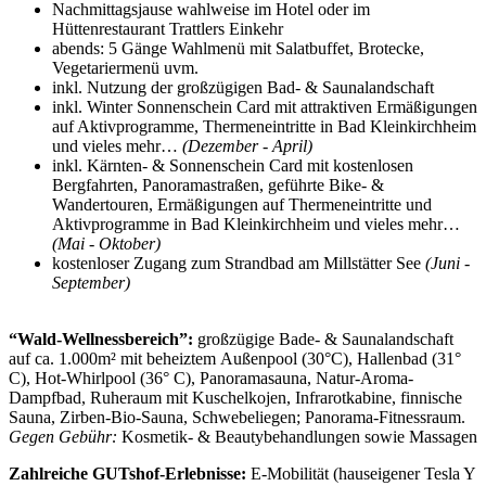
Nachmittagsjause wahlweise im Hotel oder im
Hüttenrestaurant Trattlers Einkehr
abends: 5 Gänge Wahlmenü mit Salatbuffet, Brotecke,
Vegetariermenü uvm.
inkl. Nutzung der großzügigen Bad- & Saunalandschaft
inkl. Winter Sonnenschein Card mit attraktiven Ermäßigungen
auf Aktivprogramme, Thermeneintritte in Bad Kleinkirchheim
und vieles mehr…
(Dezember - April)
inkl. Kärnten- & Sonnenschein Card mit kostenlosen
Bergfahrten, Panoramastraßen, geführte Bike- &
Wandertouren, Ermäßigungen auf Thermeneintritte und
Aktivprogramme in Bad Kleinkirchheim und vieles mehr…
(Mai - Oktober)
kostenloser Zugang zum Strandbad am Millstätter See
(Juni -
September)
“Wald-Wellnessbereich”:
großzügige Bade- & Saunalandschaft
auf ca. 1.000m² mit beheiztem
Außenpool (30°C), Hallenbad (31°
C), Hot-Whirlpool (36° C), Panoramasauna, Natur-Aroma-
Dampfbad, Ruheraum mit Kuschelkojen, Infrarotkabine, finnische
Sauna, Zirben-Bio-Sauna, Schwebeliegen; Panorama-Fitnessraum.
Gegen Gebühr:
Kosmetik- & Beautybehandlungen sowie Massagen
Zahlreiche GUTshof-Erlebnisse:
E-Mobilität (hauseigener Tesla Y