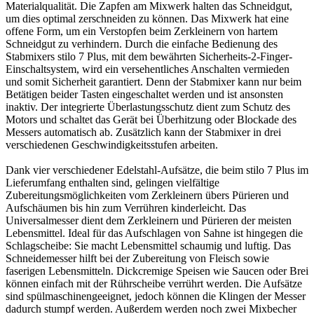
Materialqualität. Die Zapfen am Mixwerk halten das Schneidgut,
um dies optimal zerschneiden zu können. Das Mixwerk hat eine
offene Form, um ein Verstopfen beim Zerkleinern von hartem
Schneidgut zu verhindern. Durch die einfache Bedienung des
Stabmixers stilo 7 Plus, mit dem bewährten Sicherheits-2-Finger-
Einschaltsystem, wird ein versehentliches Anschalten vermieden
und somit Sicherheit garantiert. Denn der Stabmixer kann nur beim
Betätigen beider Tasten eingeschaltet werden und ist ansonsten
inaktiv. Der integrierte Überlastungsschutz dient zum Schutz des
Motors und schaltet das Gerät bei Überhitzung oder Blockade des
Messers automatisch ab. Zusätzlich kann der Stabmixer in drei
verschiedenen Geschwindigkeitsstufen arbeiten.
Dank vier verschiedener Edelstahl-Aufsätze, die beim stilo 7 Plus im
Lieferumfang enthalten sind, gelingen vielfältige
Zubereitungsmöglichkeiten vom Zerkleinern übers Pürieren und
Aufschäumen bis hin zum Verrühren kinderleicht. Das
Universalmesser dient dem Zerkleinern und Pürieren der meisten
Lebensmittel. Ideal für das Aufschlagen von Sahne ist hingegen die
Schlagscheibe: Sie macht Lebensmittel schaumig und luftig. Das
Schneidemesser hilft bei der Zubereitung von Fleisch sowie
faserigen Lebensmitteln. Dickcremige Speisen wie Saucen oder Brei
können einfach mit der Rührscheibe verrührt werden. Die Aufsätze
sind spülmaschinengeeignet, jedoch können die Klingen der Messer
dadurch stumpf werden. Außerdem werden noch zwei Mixbecher