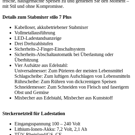
frische, hausgemachte Speisen zu und genießen Sie den Moment –
mit Stil und ohne Kompromisse​​​.
Details zum Stabmixer stilo 7 Plus
Kabelloser, akkubetriebener Stabmixer
Vollmetallausführung
LED-Ladestandsanzeige
Drei Drehzahlstufen
Sicherheits-2-Finger-Einschaltsystem
Sicherheits-Abschaltautomatik bei Überlastung oder
Überhitzung
Vier Aufsätze aus Edelstahl:
Universalmesser: Zum Pürieren der meisten Lebensmittel
Schlagscheibe: Zum luftigen Aufschlagen von Lebensmitteln
Rührscheibe: Zum Rühren von dickcremigen Speisen
Schneidemesser: Zum Schneiden von Fleisch und faserigem
Obst und Gemüse
Mixbecher aus Edelstahl, Mixbecher aus Kunststoff
Steckernetzteil für Ladestation
Eingangsspannung 100 – 240 Volt
Lithium-Ionen-Akku: 7,2 Volt, 2,1 Ah
TÜV-Rheinland/GS, CE