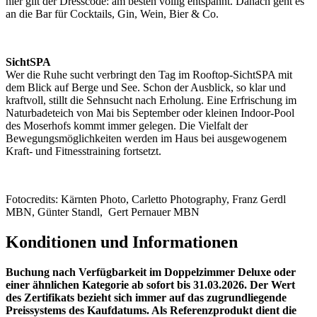
hier gilt der Dresscode: am besten völlig entspannt. Danach geht es
an die Bar für Cocktails, Gin, Wein, Bier & Co.
SichtSPA
Wer die Ruhe sucht verbringt den Tag im Rooftop-SichtSPA mit
dem Blick auf Berge und See. Schon der Ausblick, so klar und
kraftvoll, stillt die Sehnsucht nach Erholung. Eine Erfrischung im
Naturbadeteich von Mai bis September oder kleinen Indoor-Pool
des Moserhofs kommt immer gelegen. Die Vielfalt der
Bewegungsmöglichkeiten werden im Haus bei ausgewogenem
Kraft- und Fitnesstraining fortsetzt.
Fotocredits: Kärnten Photo, Carletto Photography, Franz Gerdl
MBN, Günter Standl, Gert Pernauer MBN
Konditionen und Informationen
Buchung nach Verfügbarkeit im Doppelzimmer Deluxe oder
einer ähnlichen Kategorie ab sofort bis 31.03.2026. Der Wert
des Zertifikats bezieht sich immer auf das zugrundliegende
Preissystems des Kaufdatums. Als Referenzprodukt dient die