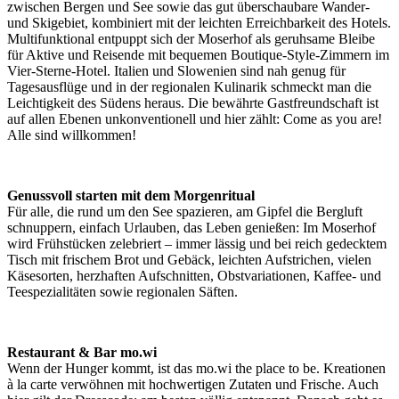
zwischen Bergen und See sowie das gut überschaubare Wander-
und Skigebiet, kombiniert mit der leichten Erreichbarkeit des Hotels.
Multifunktional entpuppt sich der Moserhof als geruhsame Bleibe
für Aktive und Reisende mit bequemen Boutique-Style-Zimmern im
Vier-Sterne-Hotel. Italien und Slowenien sind nah genug für
Tagesausflüge und in der regionalen Kulinarik schmeckt man die
Leichtigkeit des Südens heraus. Die bewährte Gastfreundschaft ist
auf allen Ebenen unkonventionell und hier zählt: Come as you are!
Alle sind willkommen!
Genussvoll starten mit dem Morgenritual
Für alle, die rund um den See spazieren, am Gipfel die Bergluft
schnuppern, einfach Urlauben, das Leben genießen: Im Moserhof
wird Frühstücken zelebriert – immer lässig und bei reich gedecktem
Tisch mit frischem Brot und Gebäck, leichten Aufstrichen, vielen
Käsesorten, herzhaften Aufschnitten, Obstvariationen, Kaffee- und
Teespezialitäten sowie regionalen Säften.
Restaurant & Bar mo.wi
Wenn der Hunger kommt, ist das mo.wi the place to be. Kreationen
à la carte verwöhnen mit hochwertigen Zutaten und Frische. Auch