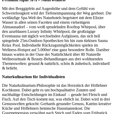
Mit den Berggipfeln auf Augenhöhe und dem Gefühl von
Schwerelosigkeit wird der Tiefenentspannung der Weg geebnet. Die
weitläufige Spa-Welt des Naturhotels begeistert mit dem Elixier
Wasser in allen seinen Facetten und einem vielseitigem
Almsaunadorf – vom weiß sprudelnden Rooftop Whirpool, über
den azurblauen Luxury Infinity Whirlpool, die großzügige
Eventsauna mit täglich wechselnden Aufgüssen, das sich hell
spiegelnde 25m-Outdoor-Sportbecken bis hin zum türkisen Sauna
Relax Pool. Individuelle Rückzugsmöglichkeiten spielen im
Wellness-Hotspot auf 5.000m² eine ganz besondere Rolle. Darüber
hinaus warten in der Oase der Natürlichkeit über 80 Naturelle
Wellnessrituale & Beauty-Behandlungen aus drei wohltuenden
Themenwelten: gesund & natürlich, schön & ästhetisch, individuell
& beliebt.
Naturkulinarium für Individualisten
Die Naturkulinarium-Philosophie ist das Herzstück der Höflehner
Kochkunst. Dabei geht es um hochqualitative Zutaten und
nachhaltige Entscheidungen im Einkauf – gerade bei Fleisch und
Fisch. Auf den Tisch kommt nur, was ehrlich ist. Dabei wird in drei
Genusswelten gekocht: Gerhards gesunder Genuss, Katrins kreative
Küche und Höflehners heimische Hausmannskost. Die
Gourmetpension verwöhnt nach Strich und Faden vom Frühstück