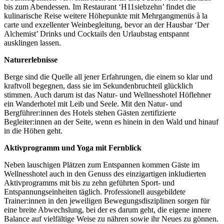
bis zum Abendessen. Im Restaurant ‘H11siebzehn’ findet die
kulinarische Reise weitere Höhepunkte mit Mehrgangmenüs à la
carte und exzellenter Weinbegleitung, bevor an der Hausbar ‘Der
Alchemist’ Drinks und Cocktails den Urlaubstag entspannt
ausklingen lassen.
Naturerlebnisse
Berge sind die Quelle all jener Erfahrungen, die einem so klar und
kraftvoll begegnen, dass sie im Sekundenbruchteil glücklich
stimmen. Auch darum ist das Natur- und Wellnesshotel Höflehner
ein Wanderhotel mit Leib und Seele. Mit den Natur- und
Bergführer:innen des Hotels stehen Gästen zertifizierte
Begleiter:innen an der Seite, wenn es hinein in den Wald und hinauf
in die Höhen geht.
Aktivprogramm und Yoga mit Fernblick
Neben lauschigen Plätzen zum Entspannen kommen Gäste im
Wellnesshotel auch in den Genuss des einzigartigen inkludierten
Aktivprogramms mit bis zu zehn geführten Sport- und
Entspannungseinheiten täglich. Professionell ausgebildete
Trainer:innen in den jeweiligen Bewegungsdisziplinen sorgen für
eine breite Abwechslung, bei der es darum geht, die eigene innere
Balance auf vielfältige Weise zu nähren sowie ihr Neues zu gönnen.