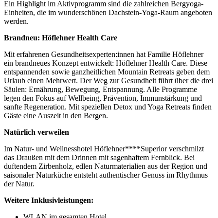
Ein Highlight im Aktivprogramm sind die zahlreichen Bergyoga-
Einheiten, die im wunderschönen Dachstein-Yoga-Raum angeboten
werden.
Brandneu: Höflehner Health Care
Mit erfahrenen Gesundheitsexperten:innen hat Familie Höflehner
ein brandneues Konzept entwickelt: Höflehner Health Care. Diese
entspannenden sowie ganzheitlichen Mountain Retreats geben dem
Urlaub einen Mehrwert. Der Weg zur Gesundheit führt über die drei
Säulen: Ernährung, Bewegung, Entspannung. Alle Programme
legen den Fokus auf Wellbeing, Prävention, Immunstärkung und
sanfte Regeneration. Mit speziellen Detox und Yoga Retreats finden
Gäste eine Auszeit in den Bergen.
Natürlich verweilen
Im Natur- und Wellnesshotel Höflehner****Superior verschmilzt
das Draußen mit dem Drinnen mit sagenhaftem Fernblick. Bei
duftendem Zirbenholz, edlen Naturmaterialien aus der Region und
saisonaler Naturküche entsteht authentischer Genuss im Rhythmus
der Natur.
Weitere Inklusivleistungen:
WLAN im gesamten Hotel