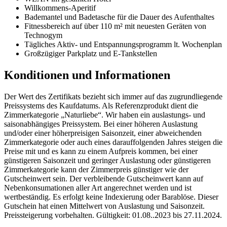
Willkommens-Aperitif
Bademantel und Badetasche für die Dauer des Aufenthaltes
Fitnessbereich auf über 110 m² mit neuesten Geräten von
Technogym
Tägliches Aktiv- und Entspannungsprogramm lt. Wochenplan
Großzügiger Parkplatz und E-Tankstellen
Konditionen und Informationen
Der Wert des Zertifikats bezieht sich immer auf das zugrundliegende
Preissystems des Kaufdatums. Als Referenzprodukt dient die
Zimmerkategorie „Naturliebe“. Wir haben ein auslastungs- und
saisonabhängiges Preissystem. Bei einer höheren Auslastung
und/oder einer höherpreisigen Saisonzeit, einer abweichenden
Zimmerkategorie oder auch eines darauffolgenden Jahres steigen die
Preise mit und es kann zu einem Aufpreis kommen, bei einer
günstigeren Saisonzeit und geringer Auslastung oder günstigeren
Zimmerkategorie kann der Zimmerpreis günstiger wie der
Gutscheinwert sein. Der verbleibende Gutscheinwert kann auf
Nebenkonsumationen aller Art angerechnet werden und ist
wertbeständig. Es erfolgt keine Indexierung oder Barablöse. Dieser
Gutschein hat einen Mittelwert von Auslastung und Saisonzeit.
Preissteigerung vorbehalten. Gültigkeit: 01.08..2023 bis 27.11.2024.