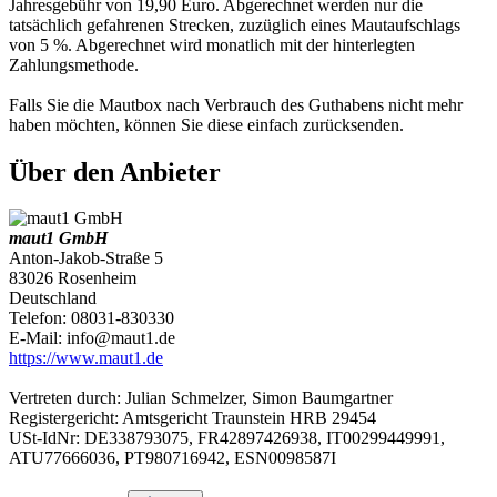
Jahresgebühr von 19,90 Euro. Abgerechnet werden nur die
tatsächlich gefahrenen Strecken, zuzüglich eines Mautaufschlags
von 5 %. Abgerechnet wird monatlich mit der hinterlegten
Zahlungsmethode.
Falls Sie die Mautbox nach Verbrauch des Guthabens nicht mehr
haben möchten, können Sie diese einfach zurücksenden.
Über den Anbieter
maut1 GmbH
Anton-Jakob-Straße 5
83026 Rosenheim
Deutschland
Telefon: 08031-830330
E-Mail: info@maut1.de
https://www.maut1.de
Vertreten durch: Julian Schmelzer, Simon Baumgartner
Registergericht: Amtsgericht Traunstein HRB 29454
USt-IdNr: DE338793075, FR42897426938, IT00299449991,
ATU77666036, PT980716942, ESN0098587I