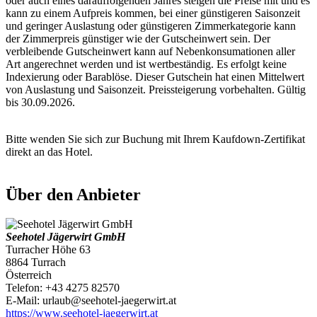
oder auch eines darauffolgenden Jahres steigen die Preise mit und es
kann zu einem Aufpreis kommen, bei einer günstigeren Saisonzeit
und geringer Auslastung oder günstigeren Zimmerkategorie kann
der Zimmerpreis günstiger wie der Gutscheinwert sein. Der
verbleibende Gutscheinwert kann auf Nebenkonsumationen aller
Art angerechnet werden und ist wertbeständig. Es erfolgt keine
Indexierung oder Barablöse. Dieser Gutschein hat einen Mittelwert
von Auslastung und Saisonzeit. Preissteigerung vorbehalten. Gültig
bis 30.09.2026.
Bitte wenden Sie sich zur Buchung mit Ihrem Kaufdown-Zertifikat
direkt an das Hotel.
Über den Anbieter
Seehotel Jägerwirt GmbH
Turracher Höhe 63
8864 Turrach
Österreich
Telefon: +43 4275 82570
E-Mail: urlaub@seehotel-jaegerwirt.at
https://www.seehotel-jaegerwirt.at