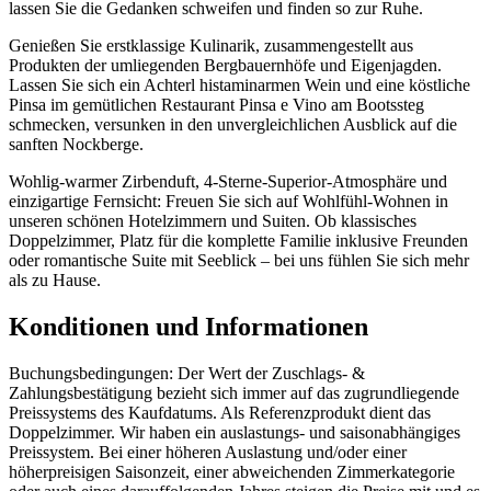
lassen Sie die Gedanken schweifen und finden so zur Ruhe.
Genießen Sie erstklassige Kulinarik, zusammengestellt aus
Produkten der umliegenden Bergbauernhöfe und Eigenjagden.
Lassen Sie sich ein Achterl histaminarmen Wein und eine köstliche
Pinsa im gemütlichen Restaurant Pinsa e Vino am Bootssteg
schmecken, versunken in den unvergleichlichen Ausblick auf die
sanften Nockberge.
Wohlig-warmer Zirbenduft, 4-Sterne-Superior-Atmosphäre und
einzigartige Fernsicht: Freuen Sie sich auf Wohlfühl-Wohnen in
unseren schönen Hotelzimmern und Suiten. Ob klassisches
Doppelzimmer, Platz für die komplette Familie inklusive Freunden
oder romantische Suite mit Seeblick – bei uns fühlen Sie sich mehr
als zu Hause.
Konditionen und Informationen
Buchungsbedingungen: Der Wert der Zuschlags- &
Zahlungsbestätigung bezieht sich immer auf das zugrundliegende
Preissystems des Kaufdatums. Als Referenzprodukt dient das
Doppelzimmer. Wir haben ein auslastungs- und saisonabhängiges
Preissystem. Bei einer höheren Auslastung und/oder einer
höherpreisigen Saisonzeit, einer abweichenden Zimmerkategorie