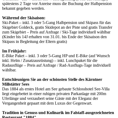
spätestens 2 Tage vor Anreise muss die Buchung der Halbpension
bekannt gegeben werden.
Während der Skisaison:
Ski-Paket – inkl. 3 oder 5-Gang Halbpension und Skipass für das
Skigebiet Goldeck, gratis Skidepot an der Piste und gratis Transfer
zum Skigebiet – Preis auf Anfrage / Ski-Tage individuell wählbar
(Kinder bis 14J erhalten von 31.01. bis Ende der Skisaison den
Skipass in Begleitung der Eltern gratis)
Im Frühjahr:
E-Bike Paket – inkl. 3 oder 5-Gang HP und E-Bike (auf Wunsch
inkl. Helm / Zusatzausrüstung) – inkl. Lunchpaket für die
Radausflüge – Preis auf Anfrage / Rad-Ausflugs-Tage individuell
wählbar.
Entschleunigen Sie an der schönsten Stelle des Kärntner
Millstätter Sees
Das 1884 als erstes Hotel am See gebaute Schlosshotel See-Villa
liegt eingebettet in einer ruhigen privaten Parkanlage mit 200m
Uferlänge und verzaubert seine Gäste mit der Eleganz der
Vergangenheit gepaart mit dem Luxus der Gegenwart.
Tradition in Genuss und Kulinarik im Falstaff-ausgezeichneten
Restaurant "1884"