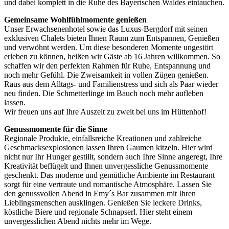
und dabei komplett in die Ruhe des Bayerischen Waldes eintauchen.
Gemeinsame Wohlfühlmomente genießen
Unser Erwachsenenhotel sowie das Luxus-Bergdorf mit seinen
exklusiven Chalets bieten Ihnen Raum zum Entspannen, Genießen
und verwöhnt werden. Um diese besonderen Momente ungestört
erleben zu können, heißen wir Gäste ab 16 Jahren willkommen. So
schaffen wir den perfekten Rahmen für Ruhe, Entspannung und
noch mehr Gefühl. Die Zweisamkeit in vollen Zügen genießen.
Raus aus dem Alltags- und Familienstress und sich als Paar wieder
neu finden. Die Schmetterlinge im Bauch noch mehr aufleben
lassen.
Wir freuen uns auf Ihre Auszeit zu zweit bei uns im Hüttenhof!
Genussmomente für die Sinne
Regionale Produkte, einfallsreiche Kreationen und zahlreiche
Geschmacksexplosionen lassen Ihren Gaumen kitzeln. Hier wird
nicht nur Ihr Hunger gestillt, sondern auch Ihre Sinne angeregt, Ihre
Kreativität beflügelt und Ihnen unvergessliche Genussmomente
geschenkt. Das moderne und gemütliche Ambiente im Restaurant
sorgt für eine vertraute und romantische Atmosphäre. Lassen Sie
den genussvollen Abend in Emy´s Bar zusammen mit Ihren
Lieblingsmenschen ausklingen. Genießen Sie leckere Drinks,
köstliche Biere und regionale Schnapserl. Hier steht einem
unvergesslichen Abend nichts mehr im Wege.