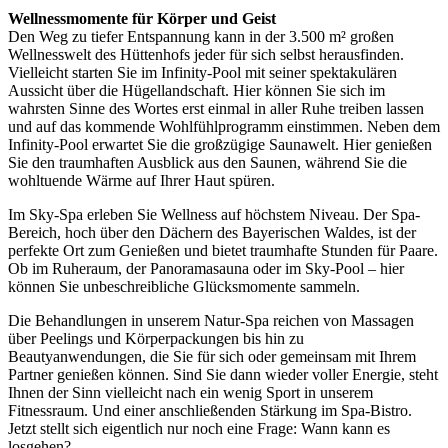
Wellnessmomente für Körper und Geist
Den Weg zu tiefer Entspannung kann in der 3.500 m² großen
Wellnesswelt des Hüttenhofs jeder für sich selbst herausfinden.
Vielleicht starten Sie im Infinity-Pool mit seiner spektakulären
Aussicht über die Hügellandschaft. Hier können Sie sich im
wahrsten Sinne des Wortes erst einmal in aller Ruhe treiben lassen
und auf das kommende Wohlfühlprogramm einstimmen. Neben dem
Infinity-Pool erwartet Sie die großzügige Saunawelt. Hier genießen
Sie den traumhaften Ausblick aus den Saunen, während Sie die
wohltuende Wärme auf Ihrer Haut spüren.
Im Sky-Spa erleben Sie Wellness auf höchstem Niveau. Der Spa-
Bereich, hoch über den Dächern des Bayerischen Waldes, ist der
perfekte Ort zum Genießen und bietet traumhafte Stunden für Paare.
Ob im Ruheraum, der Panoramasauna oder im Sky-Pool – hier
können Sie unbeschreibliche Glücksmomente sammeln.
Die Behandlungen in unserem Natur-Spa reichen von Massagen
über Peelings und Körperpackungen bis hin zu
Beautyanwendungen, die Sie für sich oder gemeinsam mit Ihrem
Partner genießen können. Sind Sie dann wieder voller Energie, steht
Ihnen der Sinn vielleicht nach ein wenig Sport in unserem
Fitnessraum. Und einer anschließenden Stärkung im Spa-Bistro.
Jetzt stellt sich eigentlich nur noch eine Frage: Wann kann es
losgehen?