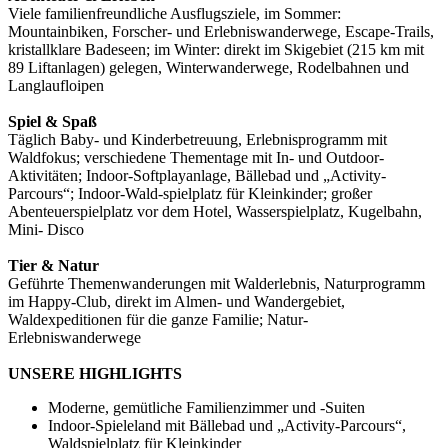
Viele familienfreundliche Ausflugsziele, im Sommer:
Mountainbiken, Forscher- und Erlebniswanderwege, Escape-Trails,
kristallklare Badeseen; im Winter: direkt im Skigebiet (215 km mit
89 Liftanlagen) gelegen, Winterwanderwege, Rodelbahnen und
Langlaufloipen
Spiel & Spaß
Täglich Baby- und Kinderbetreuung, Erlebnisprogramm mit
Waldfokus; verschiedene Thementage mit In- und Outdoor-
Aktivitäten; Indoor-Softplayanlage, Bällebad und „Activity-
Parcours“; Indoor-Wald-spielplatz für Kleinkinder; großer
Abenteuerspielplatz vor dem Hotel, Wasserspielplatz, Kugelbahn,
Mini- Disco
Tier & Natur
Geführte Themenwanderungen mit Walderlebnis, Naturprogramm
im Happy-Club, direkt im Almen- und Wandergebiet,
Waldexpeditionen für die ganze Familie; Natur-
Erlebniswanderwege
UNSERE HIGHLIGHTS
Moderne, gemütliche Familienzimmer und -Suiten
Indoor-Spieleland mit Bällebad und „Activity-Parcours“,
Waldspielplatz für Kleinkinder