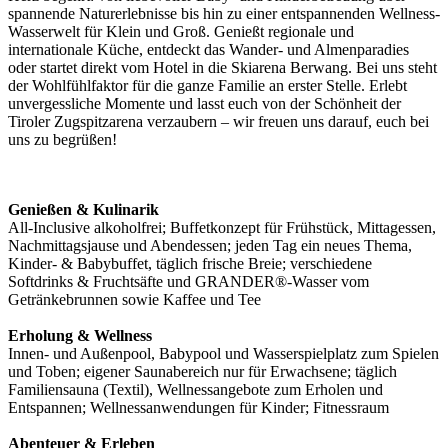
spannende Naturerlebnisse bis hin zu einer entspannenden Wellness-
Wasserwelt für Klein und Groß. Genießt regionale und
internationale Küche, entdeckt das Wander- und Almenparadies
oder startet direkt vom Hotel in die Skiarena Berwang. Bei uns steht
der Wohlfühlfaktor für die ganze Familie an erster Stelle. Erlebt
unvergessliche Momente und lasst euch von der Schönheit der
Tiroler Zugspitzarena verzaubern – wir freuen uns darauf, euch bei
uns zu begrüßen!
Genießen & Kulinarik
All-Inclusive alkoholfrei; Buffetkonzept für Frühstück, Mittagessen,
Nachmittagsjause und Abendessen; jeden Tag ein neues Thema,
Kinder- & Babybuffet, täglich frische Breie; verschiedene
Softdrinks & Fruchtsäfte und GRANDER®-Wasser vom
Getränkebrunnen sowie Kaffee und Tee
Erholung & Wellness
Innen- und Außenpool, Babypool und Wasserspielplatz zum Spielen
und Toben; eigener Saunabereich nur für Erwachsene; täglich
Familiensauna (Textil), Wellnessangebote zum Erholen und
Entspannen; Wellnessanwendungen für Kinder; Fitnessraum
Abenteuer & Erleben