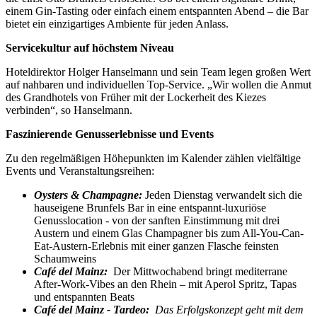
einem Gin-Tasting oder einfach einem entspannten Abend – die Bar
bietet ein einzigartiges Ambiente für jeden Anlass.
Servicekultur auf höchstem Niveau
Hoteldirektor Holger Hanselmann und sein Team legen großen Wert
auf nahbaren und individuellen Top-Service. „Wir wollen die Anmut
des Grandhotels von Früher mit der Lockerheit des Kiezes
verbinden“, so Hanselmann.
Faszinierende Genusserlebnisse und Events
Zu den regelmäßigen Höhepunkten im Kalender zählen vielfältige
Events und Veranstaltungsreihen:
Oysters & Champagne:
Jeden Dienstag verwandelt sich die
hauseigene Brunfels Bar in eine entspannt-luxuriöse
Genusslocation - von der sanften Einstimmung mit drei
Austern und einem Glas Champagner bis zum All-You-Can-
Eat-Austern-Erlebnis mit einer ganzen Flasche feinsten
Schaumweins
Café del Mainz:
Der Mittwochabend bringt mediterrane
After-Work-Vibes an den Rhein – mit Aperol Spritz, Tapas
und entspannten Beats
Café del Mainz - Tardeo:
Das Erfolgskonzept geht mit dem