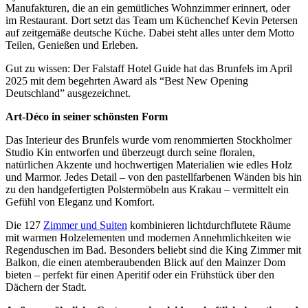
Manufakturen, die an ein gemütliches Wohnzimmer erinnert, oder
im Restaurant. Dort setzt das Team um Küchenchef Kevin Petersen
auf zeitgemäße deutsche Küche. Dabei steht alles unter dem Motto
Teilen, Genießen und Erleben.
Gut zu wissen: Der Falstaff Hotel Guide hat das Brunfels im April
2025 mit dem begehrten Award als “Best New Opening
Deutschland” ausgezeichnet.
Art-Déco in seiner schönsten Form
Das Interieur des Brunfels wurde vom renommierten Stockholmer
Studio Kin entworfen und überzeugt durch seine floralen,
natürlichen Akzente und hochwertigen Materialien wie edles Holz
und Marmor. Jedes Detail – von den pastellfarbenen Wänden bis hin
zu den handgefertigten Polstermöbeln aus Krakau – vermittelt ein
Gefühl von Eleganz und Komfort.
Die 127
Zimmer und Suiten
kombinieren lichtdurchflutete Räume
mit warmen Holzelementen und modernen Annehmlichkeiten wie
Regenduschen im Bad. Besonders beliebt sind die King Zimmer mit
Balkon, die einen atemberaubenden Blick auf den Mainzer Dom
bieten – perfekt für einen Aperitif oder ein Frühstück über den
Dächern der Stadt.