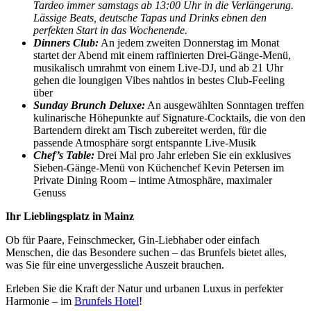
Tardeo immer samstags ab 13:00 Uhr in die Verlängerung.
Lässige Beats, deutsche Tapas und Drinks ebnen den
perfekten Start in das Wochenende.
Dinners Club:
An jedem zweiten Donnerstag im Monat
startet der Abend mit einem raffinierten Drei-Gänge-Menü,
musikalisch umrahmt von einem Live-DJ, und ab 21 Uhr
gehen die loungigen Vibes nahtlos in bestes Club-Feeling
über
Sunday Brunch Deluxe:
An ausgewählten Sonntagen treffen
kulinarische Höhepunkte auf Signature-Cocktails, die von den
Bartendern direkt am Tisch zubereitet werden, für die
passende Atmosphäre sorgt entspannte Live-Musik
Chef’s Table:
Drei Mal pro Jahr erleben Sie ein exklusives
Sieben-Gänge-Menü von Küchenchef Kevin Petersen im
Private Dining Room – intime Atmosphäre, maximaler
Genuss
Ihr Lieblingsplatz in Mainz
Ob für Paare, Feinschmecker, Gin-Liebhaber oder einfach
Menschen, die das Besondere suchen – das Brunfels bietet alles,
was Sie für eine unvergessliche Auszeit brauchen.
Erleben Sie die Kraft der Natur und urbanen Luxus in perfekter
Harmonie – im
Brunfels Hotel
!