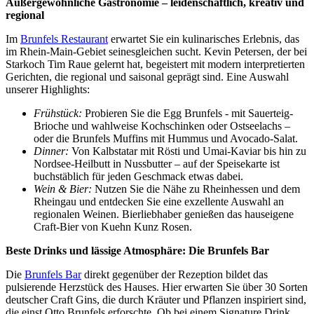
Außergewöhnliche Gastronomie – leidenschaftlich, kreativ und
regional
Im
Brunfels Restaurant
erwartet Sie ein kulinarisches Erlebnis, das
im Rhein-Main-Gebiet seinesgleichen sucht. Kevin Petersen, der bei
Starkoch Tim Raue gelernt hat, begeistert mit modern interpretierten
Gerichten, die regional und saisonal geprägt sind. Eine Auswahl
unserer Highlights:
Frühstück:
Probieren Sie die Egg Brunfels - mit Sauerteig-
Brioche und wahlweise Kochschinken oder Ostseelachs –
oder die Brunfels Muffins mit Hummus und Avocado-Salat.
Dinner:
Von Kalbstatar mit Rösti und Umai-Kaviar bis hin zu
Nordsee-Heilbutt in Nussbutter – auf der Speisekarte ist
buchstäblich für jeden Geschmack etwas dabei.
Wein & Bier:
Nutzen Sie die Nähe zu Rheinhessen und dem
Rheingau und entdecken Sie eine exzellente Auswahl an
regionalen Weinen. Bierliebhaber genießen das hauseigene
Craft-Bier von Kuehn Kunz Rosen.
Beste Drinks und lässige Atmosphäre: Die Brunfels Bar
Die
Brunfels Bar
direkt gegenüber der Rezeption bildet das
pulsierende Herzstück des Hauses. Hier erwarten Sie über 30 Sorten
deutscher Craft Gins, die durch Kräuter und Pflanzen inspiriert sind,
die einst Otto Brunfels erforschte. Ob bei einem Signature Drink,