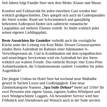
Seit Jahren folgt Familie Sterr stets dem Motto: Klasse statt Masse.
Komfort und Exklusivität für jeden einzelnen Gast werden hier
wirklich großgeschrieben. Dies spiegelt sich auch im Gartenparadies
der Sterrs wieder. Rund um Schwimmteich und ganzjährig
beheiztem Außenpool finden sich zahlreiche romantische
Liegeplätze auf mehrere Ebenen verteilt. So findet wirklich jeder
seinen eigenen Lieblingsplatz.
Beste Aussichten für Genießer
verheißt auch die vorzügliche
Küche unter der Leitung von Kurt Muhr. Dessen Genussexperten
runden Ihren Aufenthalt im Rahmen einer fulminanten ¾-
Verwöhnpension ab. Und in Kombination mit dem sympathischen
und umsichtigen Serviceteam wird ein Aufenthalt bei den Sterrs
wirklich zur wahren Freude. Das einfache Rezept: eine Extra-Prise
Aufmerksamkeit, die Urlaubsmomente zaubert: Genießen Sie jeden
Augenblick!
Der jüngste Umbau im Hotel Sterr hat nochmal neue Maßstäbe
gesetzt in Sachen Luxus und Großzügigkeit. Eine neue
Zimmerkategorie Namens „
Spa-Suite Deluxe“
bietet auf 110m² für
zwei Personen eine eigene Sauna, eigenen Außen-Whirlpool und
zwei Windgeschützte Loggien. Als besonderer Service wird hier
Frühstück und Abendessen auf Wunsch auch in der Suite serviert.