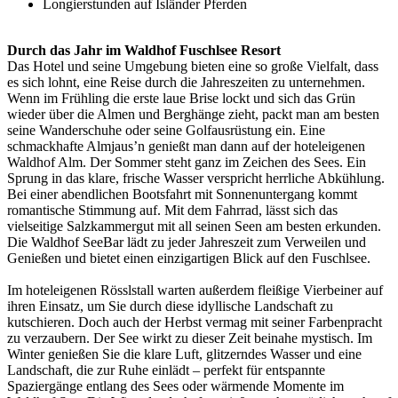
Longierstunden auf Isländer Pferden
Durch das Jahr im Waldhof Fuschlsee Resort
Das Hotel und seine Umgebung bieten eine so große Vielfalt, dass
es sich lohnt, eine Reise durch die Jahreszeiten zu unternehmen.
Wenn im Frühling die erste laue Brise lockt und sich das Grün
wieder über die Almen und Berghänge zieht, packt man am besten
seine Wanderschuhe oder seine Golfausrüstung ein. Eine
schmackhafte Almjaus’n genießt man dann auf der hoteleigenen
Waldhof Alm. Der Sommer steht ganz im Zeichen des Sees. Ein
Sprung in das klare, frische Wasser verspricht herrliche Abkühlung.
Bei einer abendlichen Bootsfahrt mit Sonnenuntergang kommt
romantische Stimmung auf. Mit dem Fahrrad, lässt sich das
vielseitige Salzkammergut mit all seinen Seen am besten erkunden.
Die Waldhof SeeBar lädt zu jeder Jahreszeit zum Verweilen und
Genießen und bietet einen einzigartigen Blick auf den Fuschlsee.
Im hoteleigenen Rösslstall warten außerdem fleißige Vierbeiner auf
ihren Einsatz, um Sie durch diese idyllische Landschaft zu
kutschieren. Doch auch der Herbst vermag mit seiner Farbenpracht
zu verzaubern. Der See wirkt zu dieser Zeit beinahe mystisch. Im
Winter genießen Sie die klare Luft, glitzerndes Wasser und eine
Landschaft, die zur Ruhe einlädt – perfekt für entspannte
Spaziergänge entlang des Sees oder wärmende Momente im