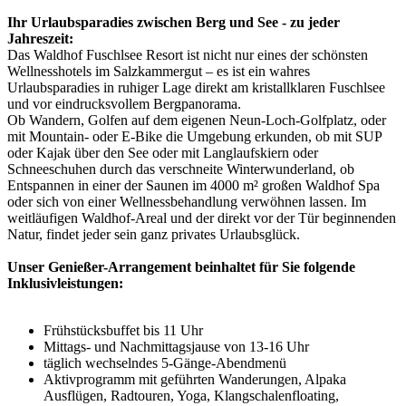
Ihr Urlaubsparadies zwischen Berg und See - zu jeder
Jahreszeit:
Das Waldhof Fuschlsee Resort ist nicht nur eines der schönsten
Wellnesshotels im Salzkammergut – es ist ein wahres
Urlaubsparadies in ruhiger Lage direkt am kristallklaren Fuschlsee
und vor eindrucksvollem Bergpanorama.
Ob Wandern, Golfen auf dem eigenen Neun-Loch-Golfplatz, oder
mit Mountain- oder E-Bike die Umgebung erkunden, ob mit SUP
oder Kajak über den See oder mit Langlaufskiern oder
Schneeschuhen durch das verschneite Winterwunderland, ob
Entspannen in einer der Saunen im 4000 m² großen Waldhof Spa
oder sich von einer Wellnessbehandlung verwöhnen lassen. Im
weitläufigen Waldhof-Areal und der direkt vor der Tür beginnenden
Natur, findet jeder sein ganz privates Urlaubsglück.
Unser Genießer-Arrangement beinhaltet für Sie folgende
Inklusivleistungen:
Frühstücksbuffet bis 11 Uhr
Mittags- und Nachmittagsjause von 13-16 Uhr
täglich wechselndes 5-Gänge-Abendmenü
Aktivprogramm mit geführten Wanderungen, Alpaka
Ausflügen, Radtouren, Yoga, Klangschalenfloating,