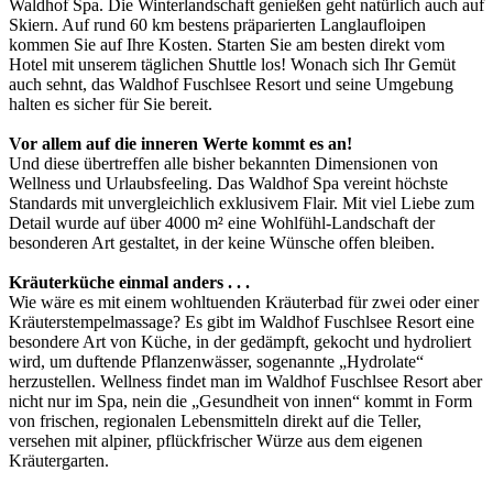
Waldhof Spa. Die Winterlandschaft genießen geht natürlich auch auf
Skiern. Auf rund 60 km bestens präparierten Langlaufloipen
kommen Sie auf Ihre Kosten. Starten Sie am besten direkt vom
Hotel mit unserem täglichen Shuttle los! Wonach sich Ihr Gemüt
auch sehnt, das Waldhof Fuschlsee Resort und seine Umgebung
halten es sicher für Sie bereit.
Vor allem auf die inneren Werte kommt es an!
Und diese übertreffen alle bisher bekannten Dimensionen von
Wellness und Urlaubsfeeling. Das Waldhof Spa vereint höchste
Standards mit unvergleichlich exklusivem Flair. Mit viel Liebe zum
Detail wurde auf über 4000 m² eine Wohlfühl-Landschaft der
besonderen Art gestaltet, in der keine Wünsche offen bleiben.
Kräuterküche einmal anders . . .
Wie wäre es mit einem wohltuenden Kräuterbad für zwei oder einer
Kräuterstempelmassage? Es gibt im Waldhof Fuschlsee Resort eine
besondere Art von Küche, in der gedämpft, gekocht und hydroliert
wird, um duftende Pflanzenwässer, sogenannte „Hydrolate“
herzustellen. Wellness findet man im Waldhof Fuschlsee Resort aber
nicht nur im Spa, nein die „Gesundheit von innen“ kommt in Form
von frischen, regionalen Lebensmitteln direkt auf die Teller,
versehen mit alpiner, pflückfrischer Würze aus dem eigenen
Kräutergarten.