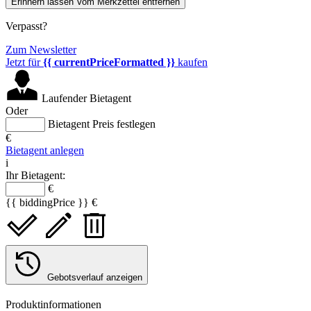
Erinnern lassen
Vom Merkzettel entfernen
Verpasst?
Zum Newsletter
Jetzt für
{{ currentPriceFormatted }}
kaufen
Laufender Bietagent
Oder
Bietagent Preis festlegen
€
Bietagent anlegen
i
Ihr Bietagent:
€
{{ biddingPrice }} €
Gebotsverlauf anzeigen
Produktinformationen