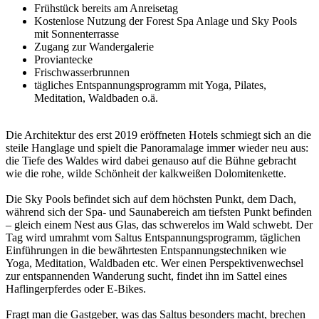
Frühstück bereits am Anreisetag
Kostenlose Nutzung der Forest Spa Anlage und Sky Pools
mit Sonnenterrasse
Zugang zur Wandergalerie
Proviantecke
Frischwasserbrunnen
tägliches Entspannungsprogramm mit Yoga, Pilates,
Meditation, Waldbaden o.ä.
Die Architektur des erst 2019 eröffneten Hotels schmiegt sich an die
steile Hanglage und spielt die Panoramalage immer wieder neu aus:
die Tiefe des Waldes wird dabei genauso auf die Bühne gebracht
wie die rohe, wilde Schönheit der kalkweißen Dolomitenkette.
Die Sky Pools befindet sich auf dem höchsten Punkt, dem Dach,
während sich der Spa- und Saunabereich am tiefsten Punkt befinden
– gleich einem Nest aus Glas, das schwerelos im Wald schwebt. Der
Tag wird umrahmt vom Saltus Entspannungsprogramm, täglichen
Einführungen in die bewährtesten Entspannungstechniken wie
Yoga, Meditation, Waldbaden etc. Wer einen Perspektivenwechsel
zur entspannenden Wanderung sucht, findet ihn im Sattel eines
Haflingerpferdes oder E-Bikes.
Fragt man die Gastgeber, was das Saltus besonders macht, brechen