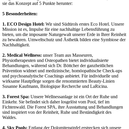
sie das Konzept auf 5 Punkte herunter:
5 Besonderheiten:
1. ECO Design Hotel:
Wir sind Südtirols erstes Eco Hotel. Unsere
Mission ist es, Impulse für eine nachhaltige Lebensführung zu
bieten, um die imposante Naturgewalt unserer Erde in Ihrer Reinheit
zu bewahren. Umweltschutz und Ästhetik bilden eine Symbiose der
Nachhaltigkeit.
2. Medical Wellness:
unser Team aus Masseuren,
Physiotherapeuten und Osteopathen bietet individualisierte
Behandlungen, während sich Dr. Böttcher der ganzheitlichen
Prävention widmet und medizinische, homöopathische Check-ups
und psychoanalytische Coachings anbietet. Für individuelle und
wirksame Hautpflege sorgen die renommierten Beauty-Linien
Susanne Kaufmann, Biologique Recherche und LaRicina.
3. Forest Spa:
Unsere Wellnessanlage ist ein Ort der Ruhe und
Einkehr. Sie befindet sich daher losgelöst vom Pool, tief im
Fichtenwald. Die Forest SPA, ihre Ausstattung und Behandlungen
sind inspiriert von der Reinheit, Ruhe und Beständigkeit des
Waldes.
4. Sky Pools:
Entlang der Dolomitengipfel erstrecken sich unsere