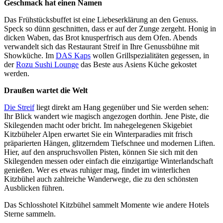
Geschmack hat einen Namen
Das Frühstücksbuffet ist eine Liebeserklärung an den Genuss.
Speck so dünn geschnitten, dass er auf der Zunge zergeht. Honig in
dicken Waben, das Brot knusperfrisch aus dem Ofen. Abends
verwandelt sich das Restaurant Streif in Ihre Genussbühne mit
Showküche. Im
DAS Kaps
wollen Grillspezialitäten gegessen, in
der
Rozu Sushi Lounge
das Beste aus Asiens Küche gekostet
werden.
Draußen wartet die Welt
Die Streif
liegt direkt am Hang gegenüber und Sie werden sehen:
Ihr Blick wandert wie magisch angezogen dorthin. Jene Piste, die
Skilegenden macht oder bricht. Im nahegelegenen Skigebiet
Kitzbüheler Alpen erwartet Sie ein Winterparadies mit frisch
präparierten Hängen, glitzerndem Tiefschnee und modernen Liften.
Hier, auf den anspruchsvollen Pisten, können Sie sich mit den
Skilegenden messen oder einfach die einzigartige Winterlandschaft
genießen. Wer es etwas ruhiger mag, findet im winterlichen
Kitzbühel auch zahlreiche Wanderwege, die zu den schönsten
Ausblicken führen.
Das Schlosshotel Kitzbühel sammelt Momente wie andere Hotels
Sterne sammeln.