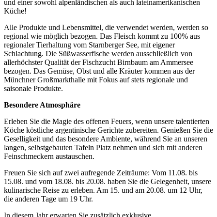
und einer sowohl alpenländischen als auch lateinamerikanischen
Küche!
Alle Produkte und Lebensmittel, die verwendet werden, werden so
regional wie möglich bezogen. Das Fleisch kommt zu 100% aus
regionaler Tierhaltung vom Starnberger See, mit eigener
Schlachtung. Die Süßwasserfische werden ausschließlich von
allerhöchster Qualität der Fischzucht Birnbaum am Ammersee
bezogen. Das Gemüse, Obst und alle Kräuter kommen aus der
Münchner Großmarkthalle mit Fokus auf stets regionale und
saisonale Produkte.
Besondere Atmosphäre
Erleben Sie die Magie des offenen Feuers, wenn unsere talentierten
Köche köstliche argentinische Gerichte zubereiten. Genießen Sie die
Geselligkeit und das besondere Ambiente, während Sie an unseren
langen, selbstgebauten Tafeln Platz nehmen und sich mit anderen
Feinschmeckern austauschen.
Freuen Sie sich auf zwei aufregende Zeiträume: Vom 11.08. bis
15.08. und vom 18.08. bis 20.08. haben Sie die Gelegenheit, unsere
kulinarische Reise zu erleben. Am 15. und am 20.08. um 12 Uhr,
die anderen Tage um 19 Uhr.
In diesem Jahr erwarten Sie zusätzlich exklusive