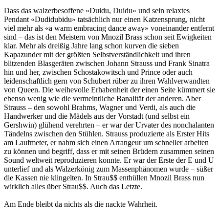
Dass das walzerbesoffene «Duidu, Duidu» und sein relaxtes
Pendant «Dudidubidu» tatsächlich nur einen Katzensprung, nicht
viel mehr als «a warm embracing dance away» voneinander entfernt
sind – das ist den Meistern von Mnozil Brass schon seit Ewigkeiten
klar. Mehr als dreißig Jahre lang schon kurven die sieben
Kapazunder mit der größten Selbstverständlichkeit und ihren
blitzenden Blasgeräten zwischen Johann Strauss und Frank Sinatra
hin und her, zwischen Schostakowitsch und Prince oder auch
leidenschaftlich gern von Schubert rüber zu ihren Wahlverwandten
von Queen. Die weihevolle Erhabenheit der einen Seite kümmert sie
ebenso wenig wie die vermeintliche Banalität der anderen. Aber
Strauss – den sowohl Brahms, Wagner und Verdi, als auch die
Handwerker und die Mädels aus der Vorstadt (und selbst ein
Gershwin) glühend verehrten – er war der Urvater des nonchalanten
Tändelns zwischen den Stühlen. Strauss produzierte als Erster Hits
am Laufmeter, er nahm sich einen Arrangeur um schneller arbeiten
zu können und begriff, dass er mit seinen Brüdern zusammen seinen
Sound weltweit reproduzieren konnte. Er war der Erste der E und U
unterlief und als Walzerkönig zum Massenphänomen wurde – süßer
die Kassen nie klingelten. In Strau$$ enthüllen Mnozil Brass nun
wirklich alles über Strau$$. Auch das Letzte.
Am Ende bleibt da nichts als die nackte Wahrheit.