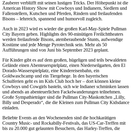
Zauberer verblüfft mit seinen lustigen Tricks. Der Höhepunkt ist die
American History Show mit Cowboys und Indianern, Siedlern und
Fallenstellern, Kutschen und Pferden, Rindern und freilaufenden
Bisons – lehrreich, spannend und humorvoll zugleich.
Auch in 2023 wird es wieder die großen Karl-May-Spiele Pullman
City Bayern geben. Highlights des 90-minütigen Freilichttheaters
werden freilaufende Bisons, atemberaubende Stunts, aufwendige
Kostüme und jede Menge Pyrotechnik sein. Mehr als 50
Aufführungen sind von Juni bis September 2023 geplant.
Für Kinder gibt es auf dem großen, hügeligen und teils bewaldeten
Gelände einen Abenteuerspielplatz, einen Niederseilgarten, den El
Dorado-Wasserspielplatz, eine Kindereisenbahn, ein
Goldwaschcamp und ein Tiergehege. In den bayerischen
Schulferien geht es im Kids Club hoch her – dort können kleine
Cowboys und Cowgirls basteln, sich wie Indianer schminken lassen
und abends an abenteuerlichen Fackelwanderungen teilnehmen.
Große Sympathieträger sind die Pullman City-Maskottchen „Lilly,
Billy und Desperado“, die die Kleinen zum Pullman City Kidsdance
einladen.
Beliebte Events an den Wochenenden sind die hochkarätigen
Country Music- und Rockabilly-Festivals, das US-Car-Treffen mit
bis zu 20.000 gut gelaunten Besuchern, das Harley-Treffen, die