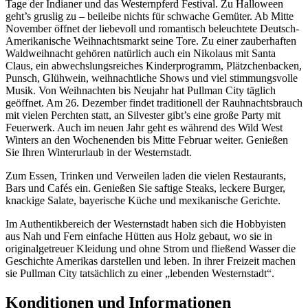
Tage der Indianer und das Westernpferd Festival. Zu Halloween
geht’s gruslig zu – beileibe nichts für schwache Gemüter. Ab Mitte
November öffnet der liebevoll und romantisch beleuchtete Deutsch-
Amerikanische Weihnachtsmarkt seine Tore. Zu einer zauberhaften
Waldweihnacht gehören natürlich auch ein Nikolaus mit Santa
Claus, ein abwechslungsreiches Kinderprogramm, Plätzchenbacken,
Punsch, Glühwein, weihnachtliche Shows und viel stimmungsvolle
Musik. Von Weihnachten bis Neujahr hat Pullman City täglich
geöffnet. Am 26. Dezember findet traditionell der Rauhnachtsbrauch
mit vielen Perchten statt, an Silvester gibt’s eine große Party mit
Feuerwerk. Auch im neuen Jahr geht es während des Wild West
Winters an den Wochenenden bis Mitte Februar weiter. Genießen
Sie Ihren Winterurlaub in der Westernstadt.
Zum Essen, Trinken und Verweilen laden die vielen Restaurants,
Bars und Cafés ein. Genießen Sie saftige Steaks, leckere Burger,
knackige Salate, bayerische Küche und mexikanische Gerichte.
Im Authentikbereich der Westernstadt haben sich die Hobbyisten
aus Nah und Fern einfache Hütten aus Holz gebaut, wo sie in
originalgetreuer Kleidung und ohne Strom und fließend Wasser die
Geschichte Amerikas darstellen und leben. In ihrer Freizeit machen
sie Pullman City tatsächlich zu einer „lebenden Westernstadt“.
Konditionen und Informationen