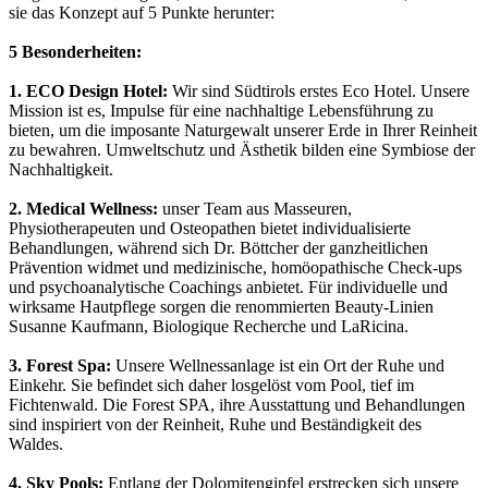
sie das Konzept auf 5 Punkte herunter:
5 Besonderheiten:
1. ECO Design Hotel:
Wir sind Südtirols erstes Eco Hotel. Unsere
Mission ist es, Impulse für eine nachhaltige Lebensführung zu
bieten, um die imposante Naturgewalt unserer Erde in Ihrer Reinheit
zu bewahren. Umweltschutz und Ästhetik bilden eine Symbiose der
Nachhaltigkeit.
2. Medical Wellness:
unser Team aus Masseuren,
Physiotherapeuten und Osteopathen bietet individualisierte
Behandlungen, während sich Dr. Böttcher der ganzheitlichen
Prävention widmet und medizinische, homöopathische Check-ups
und psychoanalytische Coachings anbietet. Für individuelle und
wirksame Hautpflege sorgen die renommierten Beauty-Linien
Susanne Kaufmann, Biologique Recherche und LaRicina.
3. Forest Spa:
Unsere Wellnessanlage ist ein Ort der Ruhe und
Einkehr. Sie befindet sich daher losgelöst vom Pool, tief im
Fichtenwald. Die Forest SPA, ihre Ausstattung und Behandlungen
sind inspiriert von der Reinheit, Ruhe und Beständigkeit des
Waldes.
4. Sky Pools:
Entlang der Dolomitengipfel erstrecken sich unsere