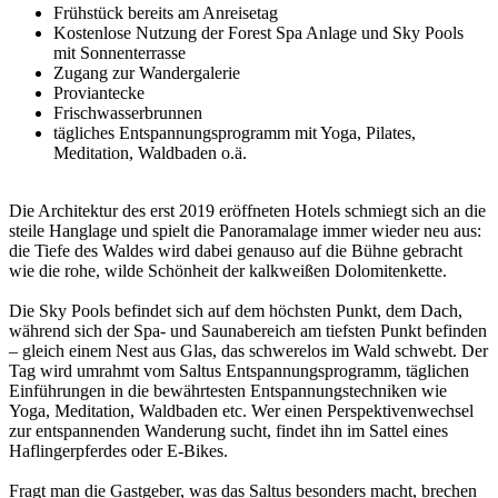
Frühstück bereits am Anreisetag
Kostenlose Nutzung der Forest Spa Anlage und Sky Pools
mit Sonnenterrasse
Zugang zur Wandergalerie
Proviantecke
Frischwasserbrunnen
tägliches Entspannungsprogramm mit Yoga, Pilates,
Meditation, Waldbaden o.ä.
Die Architektur des erst 2019 eröffneten Hotels schmiegt sich an die
steile Hanglage und spielt die Panoramalage immer wieder neu aus:
die Tiefe des Waldes wird dabei genauso auf die Bühne gebracht
wie die rohe, wilde Schönheit der kalkweißen Dolomitenkette.
Die Sky Pools befindet sich auf dem höchsten Punkt, dem Dach,
während sich der Spa- und Saunabereich am tiefsten Punkt befinden
– gleich einem Nest aus Glas, das schwerelos im Wald schwebt. Der
Tag wird umrahmt vom Saltus Entspannungsprogramm, täglichen
Einführungen in die bewährtesten Entspannungstechniken wie
Yoga, Meditation, Waldbaden etc. Wer einen Perspektivenwechsel
zur entspannenden Wanderung sucht, findet ihn im Sattel eines
Haflingerpferdes oder E-Bikes.
Fragt man die Gastgeber, was das Saltus besonders macht, brechen