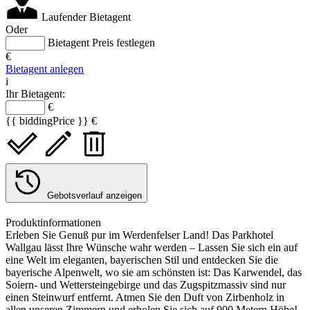
Laufender Bietagent
Oder
Bietagent Preis festlegen
€
Bietagent anlegen
i
Ihr Bietagent:
€
{{ biddingPrice }} €
Gebotsverlauf anzeigen
Produktinformationen
Erleben Sie Genuß pur im Werdenfelser Land! Das Parkhotel
Wallgau lässt Ihre Wünsche wahr werden – Lassen Sie sich ein auf
eine Welt im eleganten, bayerischen Stil und entdecken Sie die
bayerische Alpenwelt, wo sie am schönsten ist: Das Karwendel, das
Soiern- und Wettersteingebirge und das Zugspitzmassiv sind nur
einen Steinwurf entfernt. Atmen Sie den Duft von Zirbenholz in
allen unseren Zimmern und erholen Sie sich auf 900 Metern Höhe!