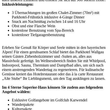
Inklusivleistungen:
3 Übernachtungen im großen Chalet-Zimmer (70m²) mit
Parkhotel-Frühstück inklusive 4-Gänge Dinner
Snack am Nachmittag zwischen 14 und 16 Uhr
Obst und eine Flasche Wein
kostenlose Benutzung vom Spa-Bereich
kostenloser Tiefgaragenbenutzung
Erleben Sie Genuß für Körper und Seele mitten in den bayerischen
Alpen! Für einen geruhsamen Schlaf bietet das Parkhotel Wallgau
seinen Gästen Zirbenholzzimmer und -Suiten an, alles aus
Massivholz gefertigt. Im Wellnessbereich finden Sie mit Whirlpool,
Indoorpool, Sauna, Thermium und Dampfbad alles, um sich nach
einem anstrengenden Wandertag zu regenerieren. Für kulinarische
Genüsse kreiert das Hotelrestaurant oder das à la carte Restaurant
„Alte Stube“ Ihr Lieblingsmenü, um den Tag ausklingen zu lassen.
Im 4 Sterne Superior-Haus können Sie zudem aus folgendem
Angebot wählen:
Exklusive Golfangebote im Golfclub Karwendel
Wanderpakete
Kulturpakete