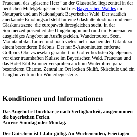
Frauenau, das „gläserne Herz“ an der Glasstraße, liegt zentral in der
herrlichen Mittelgebirgslandschaft des
Bayerischen Waldes
im
Naturpark und am Nationalpark Bayerischer Wald. Der staatlich
anerkannte Erholungsort steht für eine Glashüttentradition und eine
Glaskunstszene, die europaweit ihresgleichen sucht. In der
Sommerzeit präsentiert die Umgebung in und rund um Frauenau ein
ausgiebiges Angebot an Ausflugszielen. Wandertouren, Seen,
Mountainbike-Touren und noch vieles mehr machen den Urlaub zu
einem besonderen Erlebnis. Der nur 5-Autominuten entfernte
Golfpark Oberzwieselau garantiert für Golfer höchsten Spielgenuss
vor einer traumhaften Kulisse im Bayerischen Wald. Frauenau und
das Hotel Eibl-Brunner versprühen auch im Winter ihren ganz
besonderen Charme. Zentral im Ort locken Skilift, Skischule und ein
Langlaufzentrum für Winterbegeisterte.
Konditionen und Informationen
Das Angebot ist buchbar je nach Verfügbarkeit, ausgenommen
die bayerischen Ferien.
Anreise Sonntag oder Montag.
Der Gutschein ist 1 Jahr gültig. An Wochenenden, Feiertagen