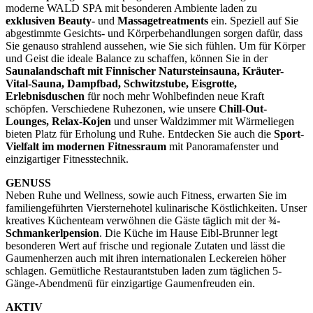
moderne WALD SPA mit besonderen Ambiente laden zu
exklusiven Beauty-
und
Massagetreatments
ein. Speziell auf Sie
abgestimmte Gesichts- und Körperbehandlungen sorgen dafür, dass
Sie genauso strahlend aussehen, wie Sie sich fühlen. Um für Körper
und Geist die ideale Balance zu schaffen, können Sie in der
Saunalandschaft mit Finnischer Natursteinsauna, Kräuter-
Vital-Sauna, Dampfbad, Schwitzstube, Eisgrotte,
Erlebnisduschen
für noch mehr Wohlbefinden neue Kraft
schöpfen. Verschiedene Ruhezonen, wie unsere
Chill-Out-
Lounges, Relax-Kojen
und unser Waldzimmer mit Wärmeliegen
bieten Platz für Erholung und Ruhe. Entdecken Sie auch die
Sport-
Vielfalt im modernen Fitnessraum
mit Panoramafenster und
einzigartiger Fitnesstechnik.
GENUSS
Neben Ruhe und Wellness, sowie auch Fitness, erwarten Sie im
familiengeführten Viersternehotel kulinarische Köstlichkeiten. Unser
kreatives Küchenteam verwöhnen die Gäste täglich mit der
¾-
Schmankerlpension
. Die Küche im Hause Eibl-Brunner legt
besonderen Wert auf frische und regionale Zutaten und lässt die
Gaumenherzen auch mit ihren internationalen Leckereien höher
schlagen. Gemütliche Restaurantstuben laden zum täglichen 5-
Gänge-Abendmenü für einzigartige Gaumenfreuden ein.
AKTIV