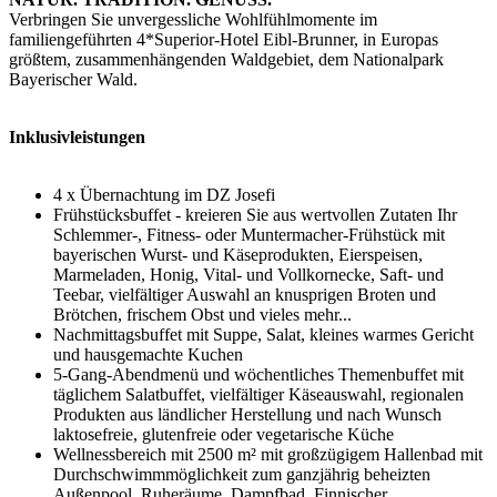
Verbringen Sie unvergessliche Wohlfühlmomente im
familiengeführten 4*Superior-Hotel Eibl-Brunner, in Europas
größtem, zusammenhängenden Waldgebiet, dem Nationalpark
Bayerischer Wald.
Inklusivleistungen
4 x Übernachtung im DZ Josefi
Frühstücksbuffet - kreieren Sie aus wertvollen Zutaten Ihr
Schlemmer-, Fitness- oder Muntermacher-Frühstück mit
bayerischen Wurst- und Käseprodukten, Eierspeisen,
Marmeladen, Honig, Vital- und Vollkornecke, Saft- und
Teebar, vielfältiger Auswahl an knusprigen Broten und
Brötchen, frischem Obst und vieles mehr...
Nachmittagsbuffet mit Suppe, Salat, kleines warmes Gericht
und hausgemachte Kuchen
5-Gang-Abendmenü und wöchentliches Themenbuffet mit
täglichem Salatbuffet, vielfältiger Käseauswahl, regionalen
Produkten aus ländlicher Herstellung und nach Wunsch
laktosefreie, glutenfreie oder vegetarische Küche
Wellnessbereich mit 2500 m² mit großzügigem Hallenbad mit
Durchschwimmmöglichkeit zum ganzjährig beheizten
Außenpool, Ruheräume, Dampfbad, Finnischer