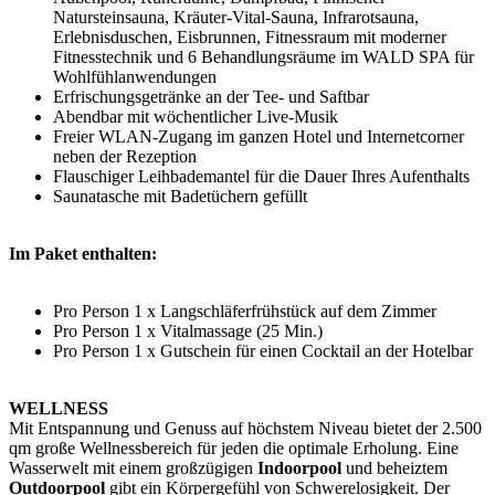
Natursteinsauna, Kräuter-Vital-Sauna, Infrarotsauna,
Erlebnisduschen, Eisbrunnen, Fitnessraum mit moderner
Fitnesstechnik und 6 Behandlungsräume im WALD SPA für
Wohlfühlanwendungen
Erfrischungsgetränke an der Tee- und Saftbar
Abendbar mit wöchentlicher Live-Musik
Freier WLAN-Zugang im ganzen Hotel und Internetcorner
neben der Rezeption
Flauschiger Leihbademantel für die Dauer Ihres Aufenthalts
Saunatasche mit Badetüchern gefüllt
Im Paket enthalten:
Pro Person 1 x Langschläferfrühstück auf dem Zimmer
Pro Person 1 x Vitalmassage (25 Min.)
Pro Person 1 x Gutschein für einen Cocktail an der Hotelbar
WELLNESS
Mit Entspannung und Genuss auf höchstem Niveau bietet der 2.500
qm große Wellnessbereich für jeden die optimale Erholung. Eine
Wasserwelt mit einem großzügigen
Indoorpool
und beheiztem
Outdoorpool
gibt ein Körpergefühl von Schwerelosigkeit. Der