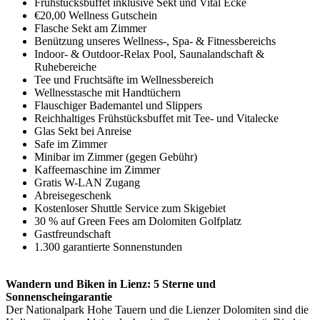
Frühstücksbuffet inklusive Sekt und Vital Ecke
€20,00 Wellness Gutschein
Flasche Sekt am Zimmer
Benützung unseres Wellness-, Spa- & Fitnessbereichs
Indoor- & Outdoor-Relax Pool, Saunalandschaft &
Ruhebereiche
Tee und Fruchtsäfte im Wellnessbereich
Wellnesstasche mit Handtüchern
Flauschiger Bademantel und Slippers
Reichhaltiges Frühstücksbuffet mit Tee- und Vitalecke
Glas Sekt bei Anreise
Safe im Zimmer
Minibar im Zimmer (gegen Gebühr)
Kaffeemaschine im Zimmer
Gratis W-LAN Zugang
Abreisegeschenk
Kostenloser Shuttle Service zum Skigebiet
30 % auf Green Fees am Dolomiten Golfplatz
Gastfreundschaft
1.300 garantierte Sonnenstunden
Wandern und Biken in Lienz: 5 Sterne und
Sonnenscheingarantie
Der Nationalpark Hohe Tauern und die Lienzer Dolomiten sind die