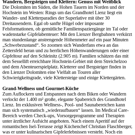
Wandern, Bergsteigen und Klettern: Genuss mit Weitblick
Die Dolomiten im Süden, die Hohen Tauern im Norden und der
Hochstein im Westen: Rings um das Grandhotel Lienz liegt ein
Wander- und Kletterparadies der Superlative mit über 30
Dreitausendern. Egal ob sanfte Hügel oder imposante
Felsformationen, ob gemütliche Familienspaziergänge im Tal oder
wadenstarke Gipfelabenteuer: Mit den Lienzer Bergbahnen verkürzt
man stundenlange anstrengende Höhenmeter auf ein paar Minuten
„Schwebezustand“. So zoomen sich Wanderfans etwa an das
Zettersfeld heran und zu herrlichen Höhenwanderungen oder einer
Gipfeltour auf den Schleinitz (2.905 m). Familien schätzen das mit
dem Sessellift erreichbare Hochstein-Gebiet mit dem Streichelzoo
und dem Abenteuerspielplatz. Kletterer und Bergsteiger finden in
den Lienzer Dolomiten eine Vielfalt an Touren aller
Schwierigkeitsgrade, viele Klettersteige und einige Klettergärten.
Grand-Wellness und Gourmet-Küche
Zum Auflockern und Entspannen nach dem Biken oder Wandern
verlockt der 1.400 m² große, elegante Spabereich des Grandhotel
Lienz. Im exklusiven Wellness-, Pool- und Saunabereichen kann
man sich systematisch „wiederaufbauen“ lassen. Im Medical Care-
Bereich werden Check-ups, Vorsorgeprogramme und Therapien
unter ärztlicher Aufsicht angeboten. Nach einem Aperitif auf der
romantischen Isel-Terrasse zeigt Küchenchef Christian Flaschberger,
was er unter kulinarischen Gipfelerlebnissen versteht. Noch ein