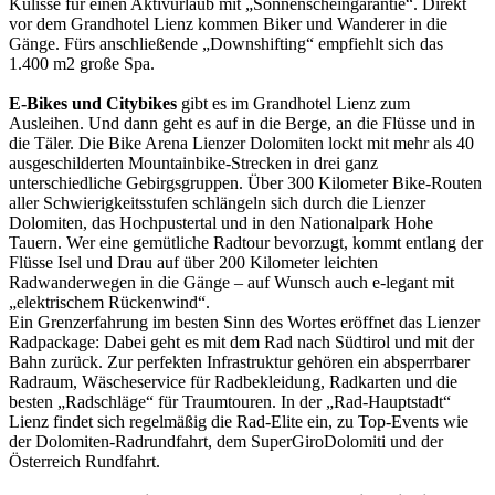
Kulisse für einen Aktivurlaub mit „Sonnenscheingarantie“. Direkt
vor dem Grandhotel Lienz kommen Biker und Wanderer in die
Gänge. Fürs anschließende „Downshifting“ empfiehlt sich das
1.400 m2 große Spa.
E-Bikes und Citybikes
gibt es im Grandhotel Lienz zum
Ausleihen. Und dann geht es auf in die Berge, an die Flüsse und in
die Täler. Die Bike Arena Lienzer Dolomiten lockt mit mehr als 40
ausgeschilderten Mountainbike-Strecken in drei ganz
unterschiedliche Gebirgsgruppen. Über 300 Kilometer Bike-Routen
aller Schwierigkeitsstufen schlängeln sich durch die Lienzer
Dolomiten, das Hochpustertal und in den Nationalpark Hohe
Tauern. Wer eine gemütliche Radtour bevorzugt, kommt entlang der
Flüsse Isel und Drau auf über 200 Kilometer leichten
Radwanderwegen in die Gänge – auf Wunsch auch e-legant mit
„elektrischem Rückenwind“.
Ein Grenzerfahrung im besten Sinn des Wortes eröffnet das Lienzer
Radpackage: Dabei geht es mit dem Rad nach Südtirol und mit der
Bahn zurück. Zur perfekten Infrastruktur gehören ein absperrbarer
Radraum, Wäscheservice für Radbekleidung, Radkarten und die
besten „Radschläge“ für Traumtouren. In der „Rad-Hauptstadt“
Lienz findet sich regelmäßig die Rad-Elite ein, zu Top-Events wie
der Dolomiten-Radrundfahrt, dem SuperGiroDolomiti und der
Österreich Rundfahrt.