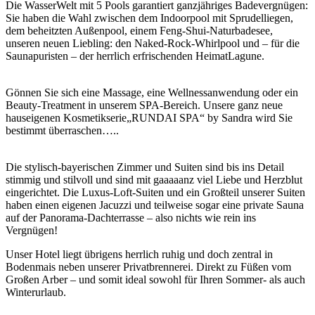
Die WasserWelt mit 5 Pools garantiert ganzjähriges Badevergnügen:
Sie haben die Wahl zwischen dem Indoorpool mit Sprudelliegen,
dem beheitzten Außenpool, einem Feng-Shui-Naturbadesee,
unseren neuen Liebling: den Naked-Rock-Whirlpool und – für die
Saunapuristen – der herrlich erfrischenden HeimatLagune.
Gönnen Sie sich eine Massage, eine Wellnessanwendung oder ein
Beauty-Treatment in unserem SPA-Bereich. Unsere ganz neue
hauseigenen Kosmetikserie„RUNDAI SPA“ by Sandra wird Sie
bestimmt überraschen…..
Die stylisch-bayerischen Zimmer und Suiten sind bis ins Detail
stimmig und stilvoll und sind mit gaaaaanz viel Liebe und Herzblut
eingerichtet. Die Luxus-Loft-Suiten und ein Großteil unserer Suiten
haben einen eigenen Jacuzzi und teilweise sogar eine private Sauna
auf der Panorama-Dachterrasse – also nichts wie rein ins
Vergnügen!
Unser Hotel liegt übrigens herrlich ruhig und doch zentral in
Bodenmais neben unserer Privatbrennerei. Direkt zu Füßen vom
Großen Arber – und somit ideal sowohl für Ihren Sommer- als auch
Winterurlaub.