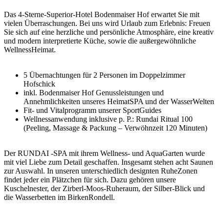
Das 4-Sterne-Superior-Hotel Bodenmaiser Hof erwartet Sie mit
vielen Überraschungen. Bei uns wird Urlaub zum Erlebnis: Freuen
Sie sich auf eine herzliche und persönliche Atmosphäre, eine kreativ
und modern interpretierte Küche, sowie die außergewöhnliche
WellnessHeimat.
5 Übernachtungen für 2 Personen im Doppelzimmer
Hofschick
inkl. Bodenmaiser Hof Genussleistungen und
Annehmlichkeiten unseres HeimatSPA und der WasserWelten
Fit- und Vitalprogramm unserer SportGuides
Wellnessanwendung inklusive p. P.: Rundai Ritual 100
(Peeling, Massage & Packung – Verwöhnzeit 120 Minuten)
Der RUNDAI -SPA mit ihrem Wellness- und AquaGarten wurde
mit viel Liebe zum Detail geschaffen. Insgesamt stehen acht Saunen
zur Auswahl. In unseren unterschiedlich designten RuheZonen
findet jeder ein Plätzchen für sich. Dazu gehören unsere
Kuschelnester, der Zirberl-Moos-Ruheraum, der Silber-Blick und
die Wasserbetten im BirkenRondell.