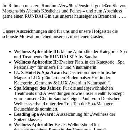
Im Rahmen unserer „Rundum-Verwöhn-Pension“ genießen Sie von
Morgens bis Abends Köstliches und Feines – und zum Abschluss
gerne einen RUNDAI Gin aus unserer hauseigenen Brennerei ……
Unsere Auszeichnungen sind für uns und unsere Hofgeister die
schönste Motivation neben unseren zufriedenen Gästen:
Wellness Aphrodite III:
kleine Aphrodite der Kategorie: Spa
und Treatments für RUNDAI SPA by Sandra
Wellness Aphrodite II:
Zweiter Platz in der Kategorie „Spa
Personality“ für unsere Fit- und Vitaltrainerin.
LUX Hotel & Spa Awards:
Das renommierte britische
Magazin LUX prämiert den Bodenmaiser Hof in der
Kategorie „Germany & LUX Award in Naturopath“.
Spa Manger des Jahres:
Für die außergewöhnlichen
Treatments und Anwendungen sowie unser Health-Konzept
wurde unsere Chefin Sandra Geiger-Pauli vom Deutschen
Wellnessverband unter den Top Ten der Spa-Manager
Deutschlands nominiert.
Leading Spa Award:
Auszeichnung für „Wellness der
Spitzenklasse“.
Wellness Aphrodite:
Bestes Wellnesshotel im
deutschsprachigen Raum in der Kategorie „Logis“