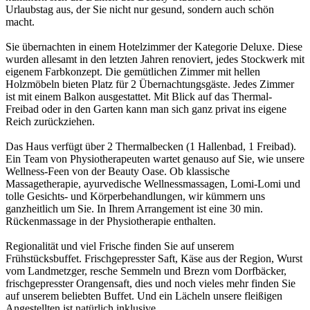
Urlaubstag aus, der Sie nicht nur gesund, sondern auch schön
macht.
Sie übernachten in einem Hotelzimmer der Kategorie Deluxe. Diese
wurden allesamt in den letzten Jahren renoviert, jedes Stockwerk mit
eigenem Farbkonzept. Die gemütlichen Zimmer mit hellen
Holzmöbeln bieten Platz für 2 Übernachtungsgäste. Jedes Zimmer
ist mit einem Balkon ausgestattet. Mit Blick auf das Thermal-
Freibad oder in den Garten kann man sich ganz privat ins eigene
Reich zurückziehen.
Das Haus verfügt über 2 Thermalbecken (1 Hallenbad, 1 Freibad).
Ein Team von Physiotherapeuten wartet genauso auf Sie, wie unsere
Wellness-Feen von der Beauty Oase. Ob klassische
Massagetherapie, ayurvedische Wellnessmassagen, Lomi-Lomi und
tolle Gesichts- und Körperbehandlungen, wir kümmern uns
ganzheitlich um Sie. In Ihrem Arrangement ist eine 30 min.
Rückenmassage in der Physiotherapie enthalten.
Regionalität und viel Frische finden Sie auf unserem
Frühstücksbuffet. Frischgepresster Saft, Käse aus der Region, Wurst
vom Landmetzger, resche Semmeln und Brezn vom Dorfbäcker,
frischgepresster Orangensaft, dies und noch vieles mehr finden Sie
auf unserem beliebten Buffet. Und ein Lächeln unsere fleißigen
Angestellten ist natürlich inklusive.