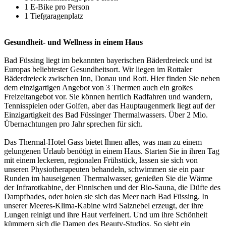
1 E-Bike pro Person
1 Tiefgaragenplatz
Gesundheit- und Wellness in einem Haus
Bad Füssing liegt im bekannten bayerischen Bäderdreieck und ist
Europas beliebtester Gesundheitsort. Wir liegen im Rottaler
Bäderdreieck zwischen Inn, Donau und Rott. Hier finden Sie neben
dem einzigartigen Angebot von 3 Thermen auch ein großes
Freizeitangebot vor. Sie können herrlich Radfahren und wandern,
Tennisspielen oder Golfen, aber das Hauptaugenmerk liegt auf der
Einzigartigkeit des Bad Füssinger Thermalwassers. Über 2 Mio.
Übernachtungen pro Jahr sprechen für sich.
Das Thermal-Hotel Gass bietet Ihnen alles, was man zu einem
gelungenen Urlaub benötigt in einem Haus. Starten Sie in ihren Tag
mit einem leckeren, regionalen Frühstück, lassen sie sich von
unseren Physiotherapeuten behandeln, schwimmen sie ein paar
Runden im hauseigenen Thermalwasser, genießen Sie die Wärme
der Infrarotkabine, der Finnischen und der Bio-Sauna, die Düfte des
Dampfbades, oder holen sie sich das Meer nach Bad Füssing. In
unserer Meeres-Klima-Kabine wird Salznebel erzeugt, der ihre
Lungen reinigt und ihre Haut verfeinert. Und um ihre Schönheit
kümmern sich die Damen des Beauty-Studios. So sieht ein