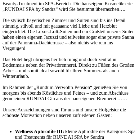
Beauty-Treatment im SPA-Bereich. Die hauseigene Kosmetikserie
„RUNDAI SPA by Sandra“ wird Sie bestimmt überraschen…..
Die stylisch-bayerischen Zimmer und Suiten sind bis ins Detail
stimmig, stilvoll und mit gaaaaanz viel Liebe und Herzblut
eingerichtet. Die Luxus-Loft-Suiten und ein Großteil unserer Suiten
haben einen eigenen Jacuzzi und teilweise sogar eine private Sauna
auf der Panorama-Dachterrasse – also nichts wie rein ins
Vergnügen!
Das Hotel liegt übrigens herrlich ruhig und doch zentral in
Bodenmais neben der Privatbrennerei. Direkt zu Füßen des Großen
Arber – und somit ideal sowohl für Ihren Sommer- als auch
Winterurlaub.
Im Rahmen der „Rundum-Verwöhn-Pension“ genießen Sie von
morgens bis abends Köstliches und Feines – und zum Abschluss
gerne einen RUNDAI Gin aus der hauseigenen Brennerei ……
Unsere Auszeichnungen sind für uns und unsere Hofgeister die
schönste Motivation neben unseren zufriedenen Gästen:
Wellness Aphrodite III:
kleine Aphrodite der Kategorie: Spa
und Treatments für RUNDAI SPA by Sandra