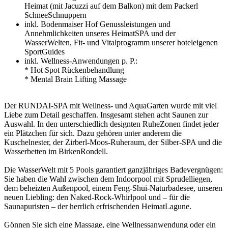
Heimat (mit Jacuzzi auf dem Balkon) mit dem Packerl
SchneeSchnuppern
inkl. Bodenmaiser Hof Genussleistungen und
Annehmlichkeiten unseres HeimatSPA und der
WasserWelten, Fit- und Vitalprogramm unserer hoteleigenen
SportGuides
inkl. Wellness-Anwendungen p. P.:
* Hot Spot Rückenbehandlung
* Mental Brain Lifting Massage
Der RUNDAI-SPA mit Wellness- und AquaGarten wurde mit viel
Liebe zum Detail geschaffen. Insgesamt stehen acht Saunen zur
Auswahl. In den unterschiedlich designten RuheZonen findet jeder
ein Plätzchen für sich. Dazu gehören unter anderem die
Kuschelnester, der Zirberl-Moos-Ruheraum, der Silber-SPA und die
Wasserbetten im BirkenRondell.
Die WasserWelt mit 5 Pools garantiert ganzjähriges Badevergnügen:
Sie haben die Wahl zwischen dem Indoorpool mit Sprudelliegen,
dem beheizten Außenpool, einem Feng-Shui-Naturbadesee, unseren
neuen Liebling: den Naked-Rock-Whirlpool und – für die
Saunapuristen – der herrlich erfrischenden HeimatLagune.
Gönnen Sie sich eine Massage, eine Wellnessanwendung oder ein