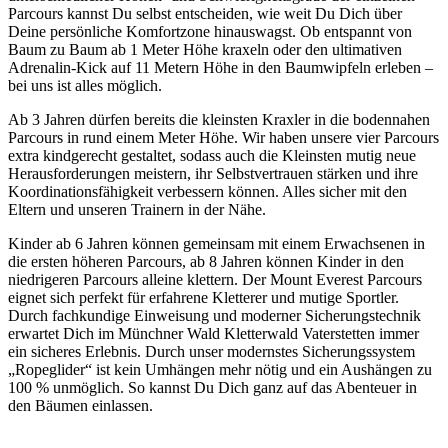
Parcours kannst Du selbst entscheiden, wie weit Du Dich über
Deine persönliche Komfortzone hinauswagst. Ob entspannt von
Baum zu Baum ab 1 Meter Höhe kraxeln oder den ultimativen
Adrenalin-Kick auf 11 Metern Höhe in den Baumwipfeln erleben –
bei uns ist alles möglich.
Ab 3 Jahren dürfen bereits die kleinsten Kraxler in die bodennahen
Parcours in rund einem Meter Höhe. Wir haben unsere vier Parcours
extra kindgerecht gestaltet, sodass auch die Kleinsten mutig neue
Herausforderungen meistern, ihr Selbstvertrauen stärken und ihre
Koordinationsfähigkeit verbessern können. Alles sicher mit den
Eltern und unseren Trainern in der Nähe.
Kinder ab 6 Jahren können gemeinsam mit einem Erwachsenen in
die ersten höheren Parcours, ab 8 Jahren können Kinder in den
niedrigeren Parcours alleine klettern. Der Mount Everest Parcours
eignet sich perfekt für erfahrene Kletterer und mutige Sportler.
Durch fachkundige Einweisung und moderner Sicherungstechnik
erwartet Dich im Münchner Wald Kletterwald Vaterstetten immer
ein sicheres Erlebnis. Durch unser modernstes Sicherungssystem
„Ropeglider“ ist kein Umhängen mehr nötig und ein Aushängen zu
100 % unmöglich. So kannst Du Dich ganz auf das Abenteuer in
den Bäumen einlassen.