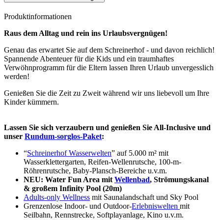
Produktinformationen
Raus dem Alltag und rein ins Urlaubsvergnügen!
Genau das erwartet Sie auf dem Schreinerhof - und davon reichlich!
Spannende Abenteuer für die Kids und ein traumhaftes
Verwöhnprogramm für die Eltern lassen Ihren Urlaub unvergesslich
werden!
Genießen Sie die Zeit zu Zweit während wir uns liebevoll um Ihre
Kinder kümmern.
Lassen Sie sich verzaubern und genießen Sie All-Inclusive und
unser
Rundum-sorglos-Paket
:
“
Schreinerhof Wasserwelten
” auf 5.000 m² mit
Wasserklettergarten, Reifen-Wellenrutsche, 100-m-
Röhrenrutsche, Baby-Plansch-Bereiche u.v.m.
NEU: Water Fun Area mit
Wellenbad
, Strömungskanal
& großem Infinity Pool (20m)
Adults-only Wellness
mit Saunalandschaft und Sky Pool
Grenzenlose Indoor- und Outdoor-
Erlebniswelten
mit
Seilbahn, Rennstrecke, Softplayanlage, Kino u.v.m.