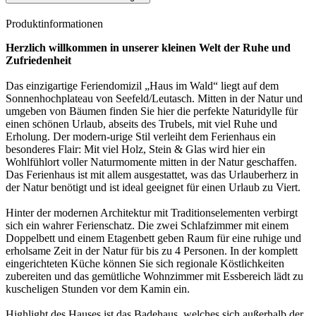
Produktinformationen
Herzlich willkommen in unserer kleinen Welt der Ruhe und
Zufriedenheit
Das einzigartige Feriendomizil „Haus im Wald“ liegt auf dem
Sonnenhochplateau von Seefeld/Leutasch. Mitten in der Natur und
umgeben von Bäumen finden Sie hier die perfekte Naturidylle für
einen schönen Urlaub, abseits des Trubels, mit viel Ruhe und
Erholung. Der modern-urige Stil verleiht dem Ferienhaus ein
besonderes Flair: Mit viel Holz, Stein & Glas wird hier ein
Wohlfühlort voller Naturmomente mitten in der Natur geschaffen.
Das Ferienhaus ist mit allem ausgestattet, was das Urlauberherz in
der Natur benötigt und ist ideal geeignet für einen Urlaub zu Viert.
Hinter der modernen Architektur mit Traditionselementen verbirgt
sich ein wahrer Ferienschatz. Die zwei Schlafzimmer mit einem
Doppelbett und einem Etagenbett geben Raum für eine ruhige und
erholsame Zeit in der Natur für bis zu 4 Personen. In der komplett
eingerichteten Küche können Sie sich regionale Köstlichkeiten
zubereiten und das gemütliche Wohnzimmer mit Essbereich lädt zu
kuscheligen Stunden vor dem Kamin ein.
Highlight des Hauses ist das Badehaus, welches sich außerhalb der