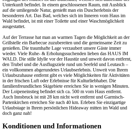
Unterkunft befindet. In einem geschlossenen Raum, mit Ausblick
auf die umliegende Natur, genießt man ein Duscherlebnis der
besonderen Art. Das Bad, welches sich im Inneren vom Haus im
Wald befindet, ist mit einer Toilette und einer Waschmöglichkeit
ausgestattet.
Auf der Terrasse hat man an warmen Tagen die Möglichkeit an der
Grillstelle ein Barbecue zuzubereiten und die gemeinsame Zeit zu
genießen. Die traumhafte Lage verzaubert unsere Gäste immer
wieder. Viele Ruhe- & Erholungssuchenden lieben das HAUS IM
WALD. Die stille Idylle vor der Haustür und unweit davon entfernt,
den Trubel und die Ausflugsziele rund um Seefeld und Leutasch –
ein vollkommen abgerundetes Urlaubserlebnis. Unweit von Ihrem
Urlaubszuhause entfernt gibt es viele Möglichkeiten für Aktivitäten
in der frischen Luft oder Erlebnisse für Kulturliebhaber. Die
familienfreundlichen Skigebiete erreichen Sie in wenigen Minuten.
Der Loipeneinstieg befindet sich ca. 500 m vom Haus entfernt.
Auch Innsbruck ist mit 28 km nicht weit entfernt und Garmisch-
Partenkirchen erreichen Sie nach 40 km. Erleben Sie einzigartige
Urlaubstage in Ihrem persönlichen Hideaway mitten im Wald und
doch ganz nah!
Konditionen und Informationen